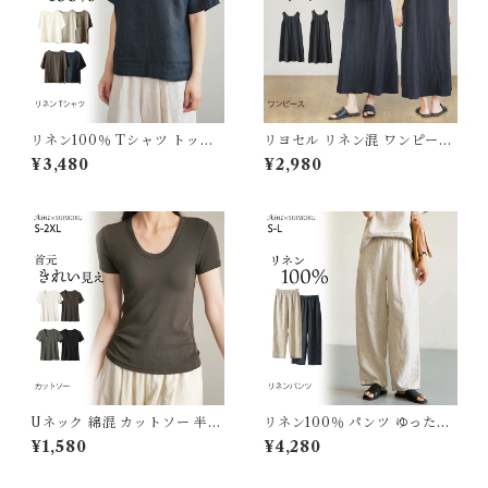
リネン100％ Tシャツ トップ
リヨセル リネン混 ワンピース
ス レディース リネン 麻 麻10
レディース ワンピ ロング ゆっ
¥3,480
¥2,980
0％ 涼しい 夏 定番 ベーシック
たり 麻 リネン ロングワンピー
シンプル 天然素材 定番 通気性
ス ロングワンピ タンクトップ
大人カジュアル ナチュラル ゆ
ノースリーブ 体型カバー きれ
ったり M L XL 体型カバー 軽
いめ 春 夏 涼しい 通気性 天然
い 着回し J-24241 スイモク
素材 J-25593 スイモク【水沐
【水沐良品】
良品】
Uネック 綿混 カットソー 半袖
リネン100％ パンツ ゆったり
Tシャツ レディース トップス
リネンパンツ 麻 リネン レディ
¥1,580
¥4,280
リブ デイリー インナー 肌触り
ース イージーパンツ 無地 おし
の良い素材 きれいめ 夏 ナチュ
ゃれ シンプル 体型カバー ウエ
ラル おしゃれ 透けにくい オフ
ストゴム 涼しい 通気性 天然素