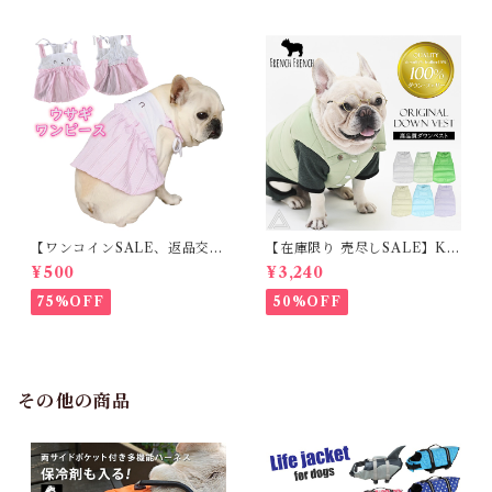
【ワンコインSALE、返品交換
【在庫限り 売尽しSALE】K
不可】KM171SK フレンチブ
M952Tダウンベスト 100%ダ
¥500
¥3,240
ルドック 犬服 女の子 ピンク
ウン・フェザー 犬 犬服 ダウン
スカート
ジャケット ベスト フレンチブ
75%OFF
50%OFF
ルドッグ 冬服 極暖 暖かい 可
愛い 寒さ対策 冬 フレブル パ
グ ダウンジャケット 犬用 ドッ
グ ウェア 防寒 アウター 雪遊
び 軽量 散歩 シニア 老犬 旅行
その他の商品