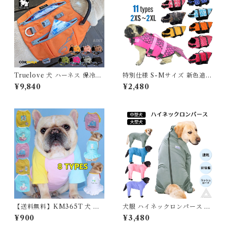
Truelove 犬 ハーネス 保冷剤
特別仕様 S-Mサイズ 新色追加
付き 高機能 夏 熱中症対策 暑
犬 ライフジャケット 犬用 ドッ
¥9,840
¥2,480
さ対策 ソフトハーネス コーデ
グ ペット 安全 安心 超小型犬
ィラ素材 フレブル 小型犬 中型
小型犬 中型犬 大型犬 XS S M
犬 大型犬 おしゃれ 胴輪 しっ
L XL 水遊び プール 海 川遊び
かり 安全 7色 反射素材 かわい
SUP サップ救命胴衣 KM514
い カラフル 夜間安全 定番 優
G
しい 保冷剤対応 TLB2251
【送料無料】KM365T 犬 春
犬服 ハイネックロンパース 大
夏服 中型犬 フレンチブルドッ
型犬 中型犬 ラッシュガード 日
¥900
¥3,480
グ フレブル タンクトップ キャ
除け 日焼け つなぎ カバーオー