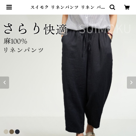
スイモク リネンパンツ リネン パン
ツ 長ズボン レディース ボトムス 麻
綿 大人 リラックスパンツ イージー
パンツ ゆるパン ロングパンツ スト
レートパンツ シンプル おしゃれ ウ
エストゴム 無地 春 夏 秋 M L 568
5074【水沐良品】 | DearKM ❤︎フ
レンチブルドック孔明