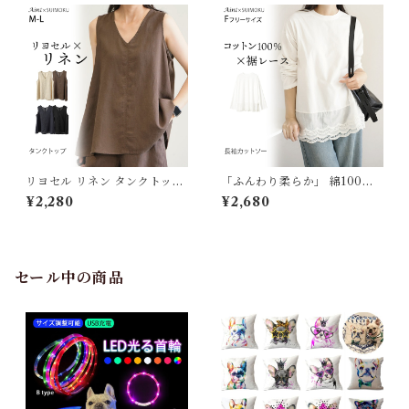
ィス スーツ シンプル ブラック
材 麻100％ 春 夏 S M L 通勤
ホワイト J-25465 スイモク
着回し J-25867861 スイモク
【水沐良品】
【水沐良品】
リヨセル リネン タンクトップ
「ふんわり柔らか」 綿100％
ノースリーブ トップス Vネッ
ロンT カットソー レイヤード
¥2,280
¥2,680
ク ゆったり 4色展開 麻 レディ
重ね着 裾レース 長袖Tシャツ
ース 無地 おしゃれ 涼しい 通
レディース シンプル トップス
気性 天然素材 春 夏 M L ベー
長袖 春 夏 秋 綿 きれいめ ゆっ
シック シンプル 定番 ナチュラ
たり 体型カバー 着回し 長め
ル J-86895 スイモク【水沐
ホワイト 柔らかい オーバーサ
セール中の商品
良品】
イズ ロング丈 インナー J-883
10 スイモク【水沐良品】