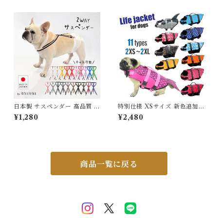
ミソール ワンピース 定番商品
ル 長袖 術後服 皮膚保護 背中
おすすめ 可愛い 犬 服 ドッグ
ファスナー 夏 春 秋 冬 オール
ウェア 小型犬 ペット服
シーズンドッグウェア ゴール
デンレトリーバー ボーダーコ
リー 柴犬 ペット服 ペット わ
んこ用 KM814OP
日本製 サスペンダー 高品質 金
特別仕様 XSサイズ 新色追加
属クリップ 無地 ボーダー 全2
犬 ライフジャケット 犬用 ドッ
¥1,280
¥2,480
0色 犬 猫 調整可能 カット可能
グ ペット 安全 安心 超小型犬
小型犬 中型犬 大型犬 XS S M
L XL 水遊び プール 海 川遊び
SUP サップ救命胴衣 KM514
G
商品一覧に戻る