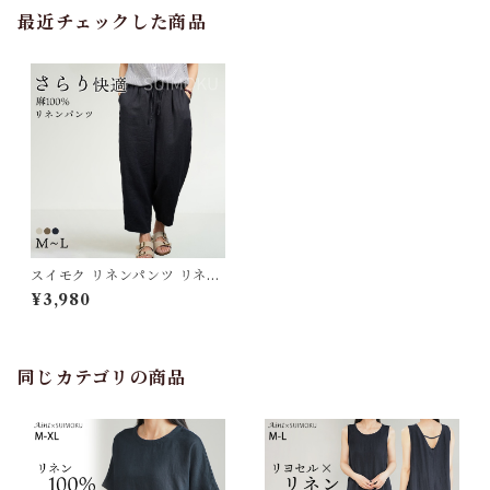
最近チェックした商品
スイモク リネンパンツ リネン
パンツ 長ズボン レディース ボ
¥3,980
トムス 麻 綿 大人 リラックス
パンツ イージーパンツ ゆるパ
ン ロングパンツ ストレートパ
ンツ シンプル おしゃれ ウエス
トゴム 無地 春 夏 秋 M L 568
同じカテゴリの商品
5074【水沐良品】