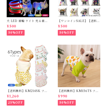
犬 LED 首輪 ライト 光る首輪
【ワンコインSALE】【送料無
USB充電 生活防水 長さ調整可
料】KM503G クッションカバ
¥500
¥500
能 首輪 犬用 ペット カラー ペ
ー フレンチブルドッグ クリー
ット用品 軽量 ドッグ用品 フレ
ム フレブル
50%OFF
50%OFF
ンチブルドック 大型犬 中型犬
小型犬 35cm/50cm/70cm 発
光 【イチオシ！】KM525G
【送料無料】KM214SK フレ
【送料無料】KM156TS フレ
ブル 女の子 スカート ワンピー
ブル Tシャツ フレンチブルド
¥1,260
¥990
ス夏 フリル 犬服 ドックウェア
ック レモン柄 犬服 ドックウェ
ア
25%OFF
50%OFF