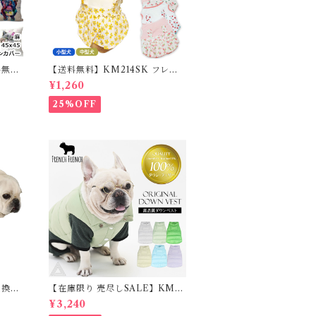
料無
【送料無料】KM214SK フレブ
カバー
ル 女の子 スカート ワンピース夏
¥1,260
ム フ
フリル 犬服 ドックウェア
25%OFF
交換不
【在庫限り 売尽しSALE】KM9
ルドッ
52Tダウンベスト 100%ダウン・
¥3,240
スカート
フェザー 犬 犬服 ダウン ジャケッ