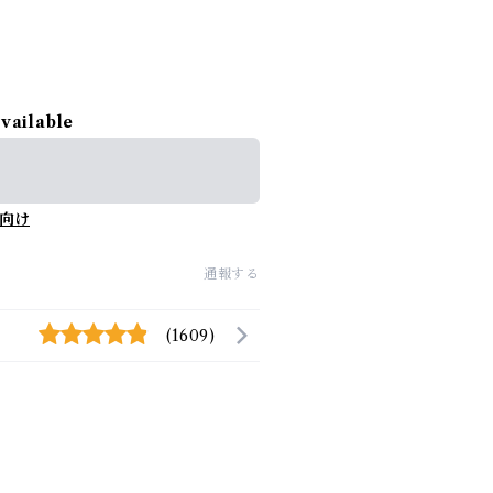
available
向け
通報する
(1609)