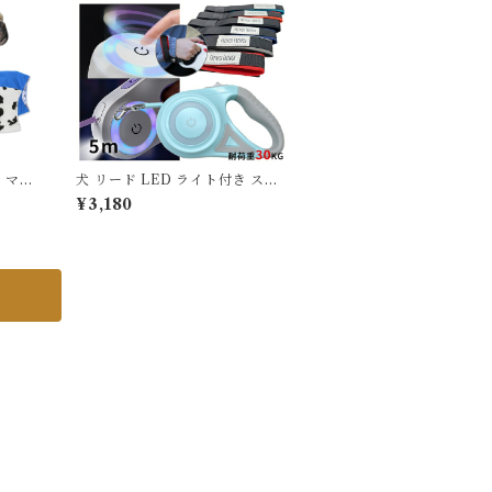
】マナ
犬 リード LED ライト付き スト
ドック
ラップ セット 5メートル 伸縮リ
¥3,180
ベルト
ード 懐中電灯 ロングリード 巻き
 10
取り式 ドッグリード 犬用リード
自動巻き 荷重30kg 小型犬 中型
歩 高
犬 大型犬 定番 クッション入り ハ
ンズフリー ITEM019