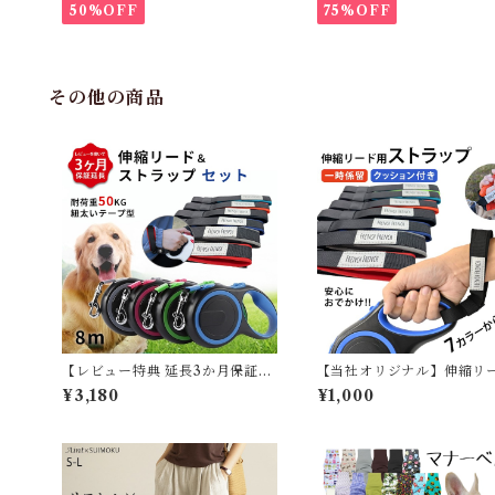
50%OFF
75%OFF
その他の商品
【レビュー特典 延長3か月保証】
【当社オリジナル】伸縮リ
犬 伸縮リード ストラップ セット
ストラップ ハンズフリー 楽
¥3,180
¥1,000
8メートル テープ型伸縮リード
ド用ハンドル 一時係留可能
ロングリード 小型犬 中型犬 大型
ぽ抜け防止 両手フリー 手袋
犬 自動巻き荷重 50kg 長さ8M
きめのハンドル ６色 お買い物マ
おしゃれ かわいい 定番 クッショ
ラソン 【イチオシ】 1000
ン入り ハンズフリー ITEM017
M674G