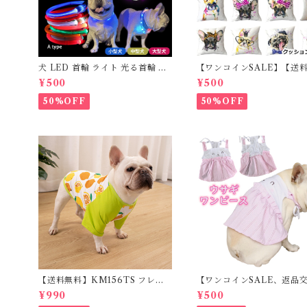
犬 LED 首輪 ライト 光る首輪 US
【ワンコインSALE】【送
B充電 生活防水 長さ調整可能 首
料】KM503G クッション
¥500
¥500
輪 犬用 ペット カラー ペット用品
フレンチブルドッグ クリー
軽量 ドッグ用品 フレンチブルド
レブル
50%OFF
50%OFF
ック 大型犬 中型犬 小型犬 35c
m/50cm/70cm 発光 【イチオ
シ！】KM525G
【送料無料】KM156TS フレブ
【ワンコインSALE、返品
ル Tシャツ フレンチブルドック
可】KM171SK フレンチブ
¥990
¥500
レモン柄 犬服 ドックウェア
ク 犬服 女の子 ピンク 