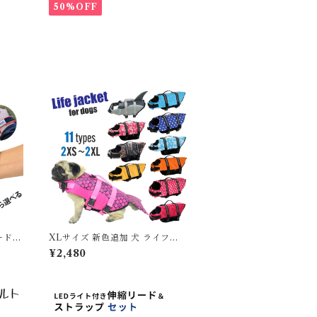
ト ベスト フレンチブルドッグ 冬
50%OFF
服 極暖 暖かい 可愛い 寒さ対策
冬 フレブル パグ ダウンジャケッ
ト 犬用 ドッグ ウェア 防寒 アウ
ター 雪遊び 軽量 散歩 シニア 老
犬 旅行
ード用
XLサイズ 新色追加 犬 ライフジ
 リー
ャケット 犬用 ドッグ ペット 安全
¥2,480
 すっ
安心 超小型犬 小型犬 中型犬 大型
可 大
犬 XS S M L XL 水遊び プール
海 川遊び SUP サップ救命胴衣
円 K
KM514G