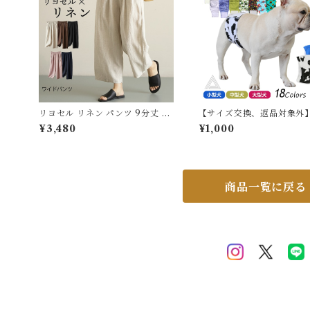
リヨセル リネン パンツ 9分丈 ワ
【サイズ交換、返品対象外
イドパンツ ゆったり 5色展開 リ
ーベルト 犬 フレンチブル
¥3,480
¥1,000
ネンパンツ 麻 リネン パンツ レデ
カバー オムツ 幅広マナー
ィース 無地 おしゃれ 体型カバー
オス 男の子 お買い物マラソン
ウエストゴム 涼しい 通気性 天然
00円 介護用 シニア犬 消臭 かぶ
素材 春 夏 秋 通勤 ルームパンツ
れ 嫌がる 介護 去勢 交配 散
5625871 スイモク【水沐良品】
齢犬 避妊 KM539G
商品一覧に戻る