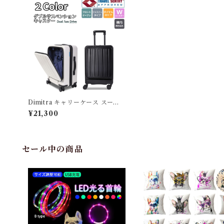
Dimitra キャリーケース スーツ
ケース 機内持ち込み 飛行機 ダブ
¥21,300
ルサスペンション フロントオー
プン デュアルサスペンション TS
Aダイヤル式ロック タブレット収
納 ノートPC収納 ビジネス プラ
イベート 旅行 出張 静音 静か 丈
セール中の商品
夫 ADIM-FO