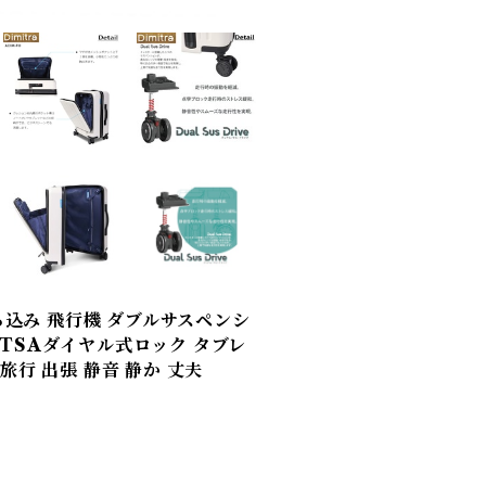
持ち込み 飛行機 ダブルサスペンシ
TSAダイヤル式ロック タブレ
旅行 出張 静音 静か 丈夫