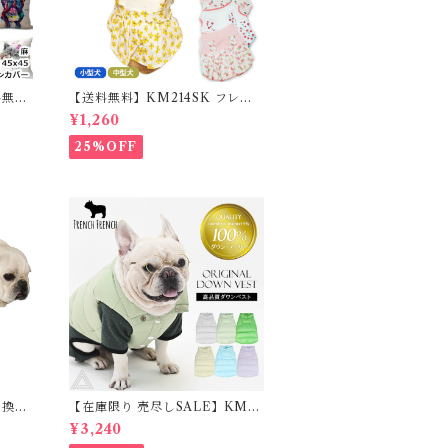
料無
【送料無料】KM214SK フレブ
カバー
ル 女の子 スカート ワンピース夏
¥1,260
ム フ
フリル 犬服 ドックウェア
25%OFF
交換不
【在庫限り 売尽しSALE】KM9
ルドッ
52Tダウンベスト 100%ダウン・
¥3,240
スカート
フェザー 犬 犬服 ダウン ジャケッ