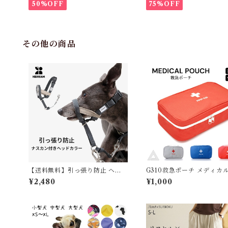
50%OFF
75%OFF
その他の商品
【送料無料】引っ張り防止 ヘッ
G310救急ポーチ メディカ
ドカラー ジェントルリーダー 首
チ 救急バッグ 薬収納ポーチ
¥2,480
¥1,000
輪接続ストラップ付き S M L 小
箱 薬ポーチ ファーストエ
型犬 中型犬 大型犬 トレーニング
ッグ 持ち運び 医療箱 薬箱
問題行動 拾い食い 飛びつき マズ
応急処置 家庭用医療バッグ
ル装着 コントロール 散歩 便利ア
げ 携帯便利 ペット 子供 旅
イテム トレーニンググッズ 安全
備薬 災害時 レッド ブルー
安心 おしゃれ【HiDREAM】
G310