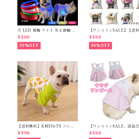
犬 LED 首輪 ライト 光る首輪 US
【ワンコインSALE】【送
B充電 生活防水 長さ調整可能 首
料】KM503G クッション
¥500
¥500
輪 犬用 ペット カラー ペット用品
フレンチブルドッグ クリー
軽量 ドッグ用品 フレンチブルド
レブル
50%OFF
50%OFF
ック 大型犬 中型犬 小型犬 35c
m/50cm/70cm 発光 【イチオ
シ！】KM525G
【送料無料】KM156TS フレブ
【ワンコインSALE、返品
ル Tシャツ フレンチブルドック
可】KM171SK フレンチブ
¥990
¥500
レモン柄 犬服 ドックウェア
ク 犬服 女の子 ピンク 