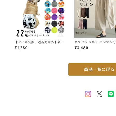
【HD029012】
【サイズ交換、返品対象外】新柄
リヨセル リネン パンツ 9分
追加 マナーパンツ 犬 フレンチブ
イドパンツ ゆったり 5色展
¥1,280
¥3,480
ルドック カバー オムツ マナーパ
ネンパンツ 麻 リネン パン
ンツ メス 女の子 お買い物マラソ
ィース 無地 おしゃれ 体型
ン 1000円 介護用 シニア犬 消臭
ウエストゴム 涼しい 通気性
かぶれ 嫌がる 介護 去勢 交配 散
素材 春 夏 秋 通勤 ルーム
歩 高齢犬 避妊 KM694G
5625871 スイモク【水沐
商品一覧に戻る