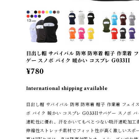
目出し帽 サバイバル 防寒 防寒着 帽子 作業着 
ゲー スノボ バイク 暖かい コスプレ G033II
¥780
International shipping available
目出し帽 サバイバル 防寒 防寒着 帽子 作業着 フェイ
ボ バイク 暖かい コスプレ G033IIサバゲー スノボ 
速乾性に優れ、汗をかいてもべとつない吸汗速乾加工
伸縮性ストレッチ素材でフィット性が高く激しいスポ