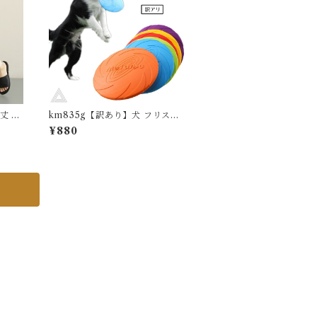
【水沐良品】
丈 ワ
km835g【訳あり】犬 フリスビ
開 リ
ー ドッグフリスビー おもちゃ フ
¥880
ツ レデ
ライングディスク ペット 柔らか
カバー
い カラフル 噛むおもちゃ 水飲み
 天然
投げる 円盤 滑り止め 遊び ストレ
パンツ
ス解消 運動 軽量 散歩 可愛い 健
良品】
康 休日 愛犬 遊べる 公園 送料無
料 KM835G