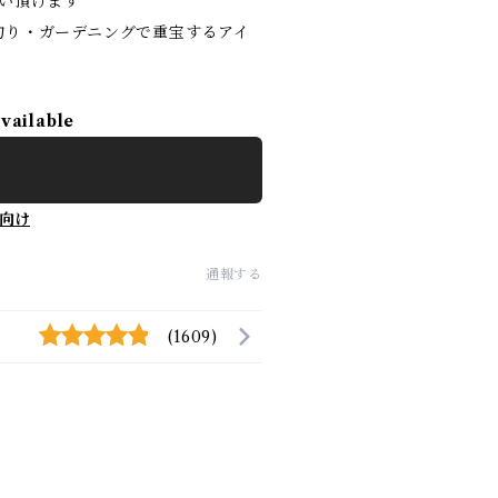
い頂けます
釣り・ガーデニングで重宝するアイ
available
向け
通報する
(1609)