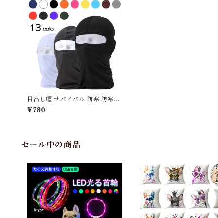
目出し帽 サバイバル 防寒 防寒着
帽子 作業着 フェイスマスク サバ
¥780
イバル サバゲー スノボ バイク 暖
かい コスプレ G033II
セール中の商品