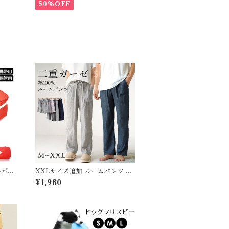
ト ベスト フレンチブルドッグ 冬
50%OFF
服 極暖 暖かい 可愛い 寒さ対策
冬 フレブル パグ ダウンジャケッ
ト 犬用 ドッグ ウェア 防寒 アウ
ター 雪遊び 軽量 散歩 シニア 老
犬 旅行
ルポー
XXLサイズ追加 ルームパンツ 綿
 救急
100％ ダブルガーゼ ロング丈 シ
¥1,980
イドバ
ョート丈 パジャマ ルームウェア
 大容量
レディース メンズ ポケット付き
 手提
春 夏 無地 コットン 短パン 長ズ
行 常
ボン ナイトウェア オールシーズ
 グレー
ン シンプル ガーゼ 薄手 軽い 快
適 部屋着 5675766 スイモク