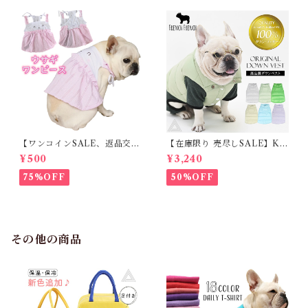
【ワンコインSALE、返品交換
【在庫限り 売尽しSALE】K
不可】KM171SK フレンチブ
M952Tダウンベスト 100%ダ
¥500
¥3,240
ルドック 犬服 女の子 ピンク
ウン・フェザー 犬 犬服 ダウン
スカート
ジャケット ベスト フレンチブ
75%OFF
50%OFF
ルドッグ 冬服 極暖 暖かい 可
愛い 寒さ対策 冬 フレブル パ
グ ダウンジャケット 犬用 ドッ
グ ウェア 防寒 アウター 雪遊
び 軽量 散歩 シニア 老犬 旅行
その他の商品