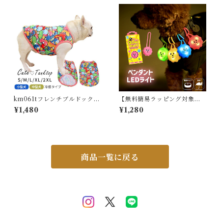
ボン ナイトウェア コットン 可
縮 快適 重ね着 インナー 無地
愛い オシャレ 寝巻き 肌に優し
ブラック ホワイト 5624321
い 綿 コットン 5687234 スイ
スイモク【水沐良品】
モク 【水沐良品】
km061tフレンチブルドック
【無料簡易ラッピング対象】
犬服 冷感 ひんやり クールウェ
犬用 LED ライト 光 スマイル
¥1,480
¥1,280
ア 夏服 春 夏 タンクトップ 可
軽量 防水 ボタン電池 明るい
愛い パグ イギリスブルドック
シリコン やわらかい 夜間散歩
ブルドック 中型犬 小型犬 フレ
首輪ライト ハーネス取り付け
ブル 伸縮性 犬服 ドッグウェア
吊り下げタイプ 小型犬 中型犬
ペット服 かわいい服 おしゃれ
大型犬 リードライト 点灯 点滅
トイプードル トイプー チワワ
ペット用 ドッグラン 夜 安全
商品一覧に戻る
ダックス 袖なし 子犬 服 柄K
事故防止 安全グッズ LR9955
M061T