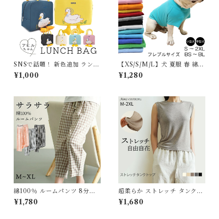
SNSで話題！ 新色追加 ランチ
【XS/S/M/L】犬 夏服 春 綿10
バッグ ランチトート 保冷バッ
0％ Tシャツ 小型犬 中型犬 大
¥1,000
¥1,280
グ 保温バッグ 保冷 おしゃれ
型犬 フレンチブルドッグ 無地
お弁当袋 お弁当入れ 保冷ラン
シンプル コットン コーギー ダ
チバッグ 大容量 ファスナー レ
ックスフンド パグ デイリー 大
ジャー マチ 広い カワイイ 可
人気 カラフル ドッグウェア ペ
愛い アヒル ふわふわ レディー
ットウェア 【イチオシ！】パ
ス プレゼント ベージュ イエロ
ピー服 パピー 子犬 仔犬
ー ピンク ブルー G284
綿100％ ルームパンツ 8分丈
超柔らか ストレッチ タンクト
チェック柄 パジャマ 快適 部屋
ップ インナー レディース トッ
¥1,780
¥1,680
着 ポケット付き 八分丈 ルーム
プス ノースリーブ シンプル 肌
ウェア レディース 春 夏 長ズ
に優しい エコ素材 伸びる 高伸