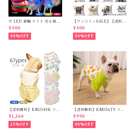
犬 LED 首輪 ライト 光る首輪
【ワンコインSALE】【送料無
USB充電 生活防水 長さ調整可
料】KM503G クッションカバ
¥500
¥500
能 首輪 犬用 ペット カラー ペ
ー フレンチブルドッグ クリー
ット用品 軽量 ドッグ用品 フレ
ム フレブル
50%OFF
50%OFF
ンチブルドック 大型犬 中型犬
小型犬 35cm/50cm/70cm 発
光 【イチオシ！】KM525G
【送料無料】KM214SK フレ
【送料無料】KM156TS フレ
ブル 女の子 スカート ワンピー
ブル Tシャツ フレンチブルド
¥1,260
¥990
ス夏 フリル 犬服 ドックウェア
ック レモン柄 犬服 ドックウェ
ア
25%OFF
50%OFF