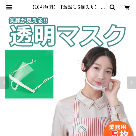
【送料無料】【お試し5個入り】 透
明マスク 衛生マスク クリアマスク
飲食店 接客業 フェイスシールド 医
療 育児 イベント 軽量 軽量マスク
繰り返し使える G088-5MAI | De
arKM ❤︎フレンチブルドック孔明