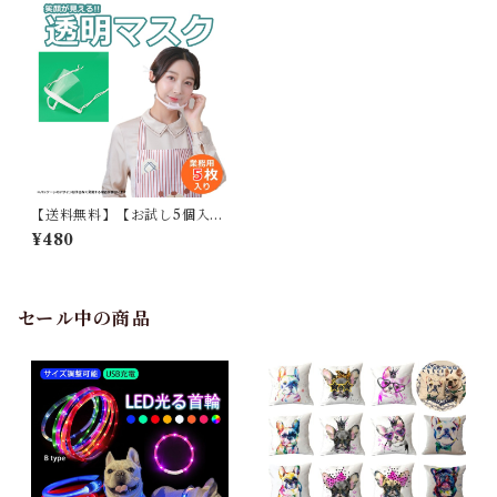
【送料無料】【お試し5個入
り】 透明マスク 衛生マスク ク
¥480
リアマスク 飲食店 接客業 フェ
イスシールド 医療 育児 イベン
ト 軽量 軽量マスク 繰り返し使
える G088-5MAI
セール中の商品