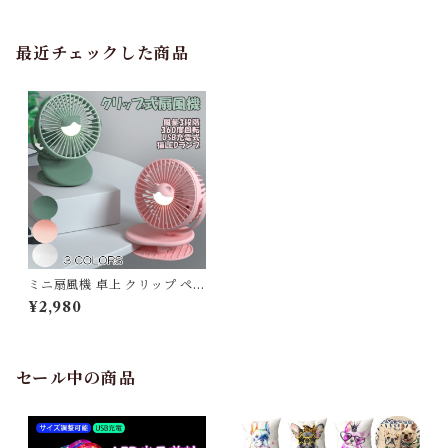
最近チェックした商品
ミニ扇風機 卓上 クリップ ペッ
トカート ペットバギー 静音 ミ
¥2,980
ニ 小型扇風機 ミニファン 卓上
扇風機 車 充電式 ベッド 暑さ
対策 熱中症対策 小型ファン ギ
フト プレゼント 猫 LED付き
アウトドア G132
セール中の商品