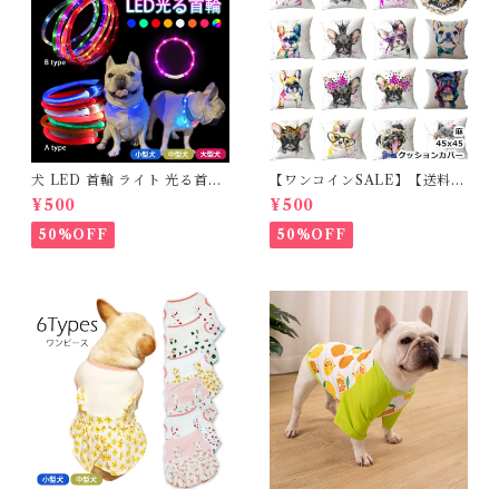
犬 LED 首輪 ライト 光る首輪
【ワンコインSALE】【送料無
USB充電 生活防水 長さ調整可
料】KM503G クッションカバ
¥500
¥500
能 首輪 犬用 ペット カラー ペ
ー フレンチブルドッグ クリー
ット用品 軽量 ドッグ用品 フレ
ム フレブル
50%OFF
50%OFF
ンチブルドック 大型犬 中型犬
小型犬 35cm/50cm/70cm 発
光 【イチオシ！】KM525G