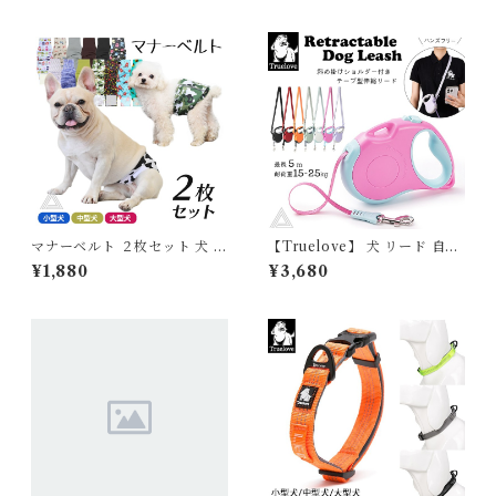
マナーベルト ２枚セット 犬 フ
【Truelove】 犬 リード 自動
レンチブルドック カバー オム
リード 伸縮リード ショルダー
¥1,880
¥3,680
ツ 幅広マナーベルト オス 男の
リード ハンズフリー テープ型
子 お買い物マラソン 介護用 シ
斜め掛け ロングリード スムー
ニア犬 消臭 かぶれ 嫌がる 介
ズ 巻き取り式 ドッグリード 犬
護 去勢 交配 散歩 高齢犬 避妊
用リード 5M 5メートル 自動
ITEM038
巻き 小型犬 中型犬 可愛い 斬
新 おすすめ TLL5001