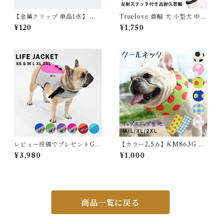
【金属クリップ 単品1点】 日
Truelove 首輪 犬 小型犬 中型
本製 サスペンダー用 高品質 金
犬 大型犬 定番 3M反射 軽量
¥120
¥1,750
属 クリップ おむつ マナー ず
丈夫 アルミ合金Dリング 調整
れにくい フレンチブルドック
可能 Duraflex製バックル 幅1.
フレブル マナーパンツ スチー
5cm 幅2cm 幅2.5cm 夜のお
ルクリップ KM605G-KKK
散歩 安全 高密度ナイロン ドッ
グカラー フレブル TLC5271
レビュー投稿でプレゼントGE
【カラー2,5,6】KM863G 保
T 新 ライフジャケット 高品質
冷剤付き クールネック 犬 リッ
¥3,980
¥1,000
犬 犬用 救命胴衣 ドッグ ペッ
プストップナイロン生地 撥水
ト 水遊び プール 海 川遊び S
加工 汚れにくい 夏 暑さ対策
UP サップ 軽量 XPE素材 防
ひんやり リード穴 保冷剤スヌ
水加工 速乾 ハンドル付き Dリ
ード裏生地防水 アルミ フレン
ング XS S M L XL 2XL チワ
チブルドック 4層構造使用 フ
ワ フレブル 超小型犬 小型犬
レブル クールスヌード 水玉 熱
商品一覧に戻る
中型犬 大型犬 KM895JK
中症予防 小型犬 中型犬 大型犬
ITEM066