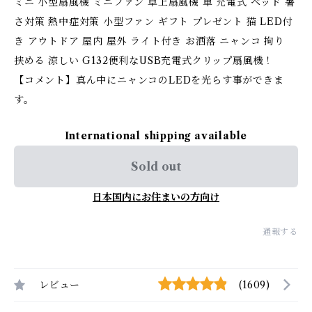
ミニ 小型扇風機 ミニファン 卓上扇風機 車 充電式 ベッド 暑
さ対策 熱中症対策 小型ファン ギフト プレゼント 猫 LED付
き アウトドア 屋内 屋外 ライト付き お洒落 ニャンコ 拘り
挟める 涼しい G132便利なUSB充電式クリップ扇風機！
【コメント】真ん中にニャンコのLEDを光らす事ができま
す。
International shipping available
Sold out
日本国内にお住まいの方向け
通報する
レビュー
(1609)