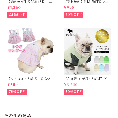
【送料無料】KM214SK フレ
【送料無料】KM156TS フレ
ブル 女の子 スカート ワンピー
ブル Tシャツ フレンチブルド
¥1,260
¥990
ス夏 フリル 犬服 ドックウェア
ック レモン柄 犬服 ドックウェ
ア
25%OFF
50%OFF
【ワンコインSALE、返品交換
【在庫限り 売尽しSALE】K
不可】KM171SK フレンチブ
M952Tダウンベスト 100%ダ
¥500
¥3,240
ルドック 犬服 女の子 ピンク
ウン・フェザー 犬 犬服 ダウン
スカート
ジャケット ベスト フレンチブ
75%OFF
50%OFF
ルドッグ 冬服 極暖 暖かい 可
愛い 寒さ対策 冬 フレブル パ
グ ダウンジャケット 犬用 ドッ
グ ウェア 防寒 アウター 雪遊
び 軽量 散歩 シニア 老犬 旅行
その他の商品