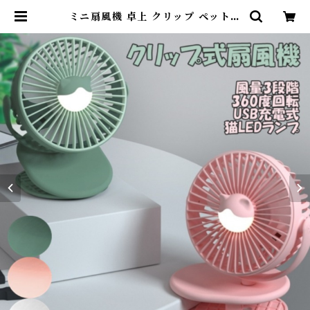
ミニ扇風機 卓上 クリップ ペットカ
ート ペットバギー 静音 ミニ 小型扇
風機 ミニファン 卓上扇風機 車 充電
式 ベッド 暑さ対策 熱中症対策 小型
ファン ギフト プレゼント 猫 LED
付き アウトドア G132 | DearKM
❤︎フレンチブルドック孔明