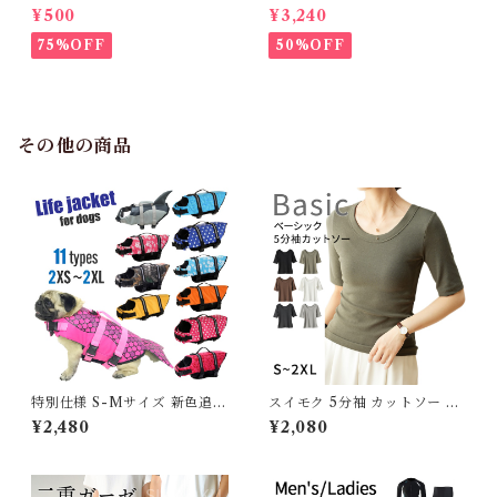
不可】KM171SK フレンチブ
M952Tダウンベスト 100%ダ
¥500
¥3,240
ルドック 犬服 女の子 ピンク
ウン・フェザー 犬 犬服 ダウン
スカート
ジャケット ベスト フレンチブ
75%OFF
50%OFF
ルドッグ 冬服 極暖 暖かい 可
愛い 寒さ対策 冬 フレブル パ
グ ダウンジャケット 犬用 ドッ
グ ウェア 防寒 アウター 雪遊
び 軽量 散歩 シニア 老犬 旅行
その他の商品
特別仕様 S-Mサイズ 新色追加
スイモク 5分袖 カットソー T
犬 ライフジャケット 犬用 ドッ
シャツ レディース トップス リ
¥2,480
¥2,080
グ ペット 安全 安心 超小型犬
ブ デイリー 五分袖 半袖 肌触
小型犬 中型犬 大型犬 XS S M
りの良い素材 大きいサイズ き
L XL 水遊び プール 海 川遊び
れいめ 夏 ナチュラル おしゃれ
SUP サップ救命胴衣 KM514
透けにくい 透けない オフィス