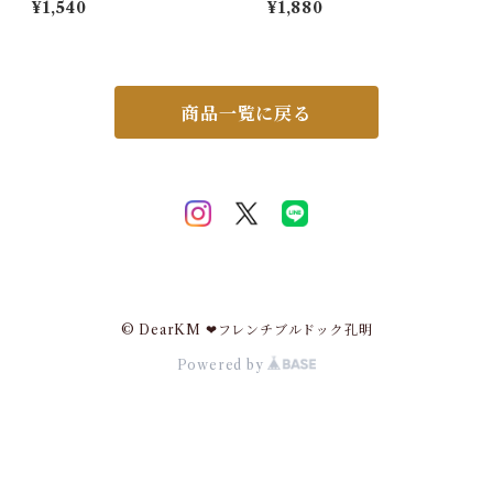
¥1,540
¥1,880
110cm 遮熱効果-16℃ 屋外 遮
ツ 幅広マナーベルト オス 男の
熱 遮光 防水 暑さ対策 紫外線
子 お買い物マラソン 介護用 シ
カット UV対策 通気 目隠し 遮
ニア犬 消臭 かぶれ 嫌がる 介
熱剤配合 サンシェード 窓 ベラ
護 去勢 交配 散歩 高齢犬 避妊
ンダ バルコニー 省エネ 節約
ITEM038
節電 タープ 無地 白 ホワイト
商品一覧に戻る
MWG-OSM-S
© DearKM ❤︎フレンチブルドック孔明
Powered by