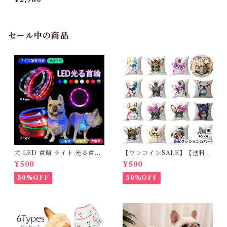
春 夏 秋 冬 オールシーズン 七
輪鍋 七輪 鍋 キャンプ しちり
ん 31cm 焼鳥 餅焼き バーベキ
ュー キャンプ用品 G282
セール中の商品
犬 LED 首輪 ライト 光る首輪
【ワンコインSALE】【送料無
USB充電 生活防水 長さ調整可
料】KM503G クッションカバ
¥500
¥500
能 首輪 犬用 ペット カラー ペ
ー フレンチブルドッグ クリー
ット用品 軽量 ドッグ用品 フレ
ム フレブル
50%OFF
50%OFF
ンチブルドック 大型犬 中型犬
小型犬 35cm/50cm/70cm 発
光 【イチオシ！】KM525G