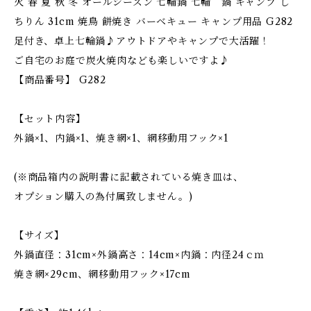
火 春 夏 秋 冬 オールシーズン 七輪鍋 七輪 鍋 キャンプ し
ちりん 31cm 焼鳥 餅焼き バーベキュー キャンプ用品 G282
足付き、卓上七輪鍋♪アウトドアやキャンプで大活躍！
ご自宅のお庭で炭火焼肉なども楽しいですよ♪
【商品番号】 G282
【セット内容】
外鍋×1、内鍋×1、焼き網×1、網移動用フック×1
(※商品箱内の説明書に記載されている焼き皿は、
オプション購入の為付属致しません。)
【サイズ】
外鍋直径：31cm×外鍋高さ：14cm×内鍋：内径24ｃｍ
焼き網×29cm、網移動用フック×17cm