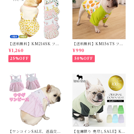
【送料無料】KM214SK フレ
【送料無料】KM156TS フレ
ブル 女の子 スカート ワンピー
ブル Tシャツ フレンチブルド
¥1,260
¥990
ス夏 フリル 犬服 ドックウェア
ック レモン柄 犬服 ドックウェ
ア
25%OFF
50%OFF
【ワンコインSALE、返品交換
【在庫限り 売尽しSALE】K