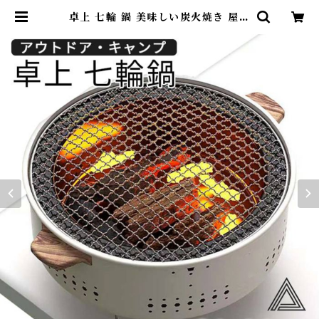
卓上 七輪 鍋 美味しい炭火焼き 屋外
専用 アウトドア 焼肉 炭火 春 夏 秋
冬 オールシーズン 七輪鍋 七輪 鍋
キャンプ しちりん 31cm 焼鳥 餅焼
き バーベキュー キャンプ用品 G28
2 | DearKM ❤︎フレンチブルドッ
ク孔明