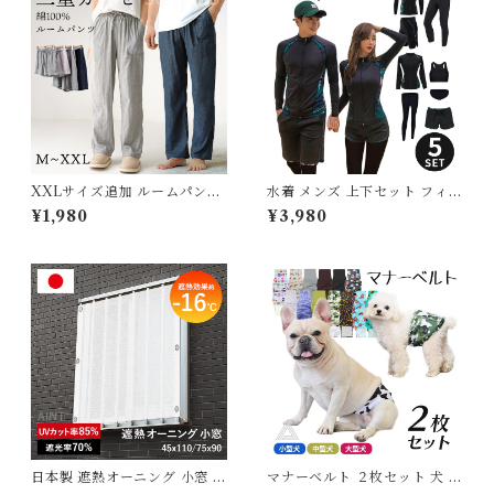
G
スーツ シンプル カーキ 5683
037【水沐良品】
XXLサイズ追加 ルームパンツ
水着 メンズ 上下セット フィッ
綿100％ ダブルガーゼ ロング
トネス水着 ラッシュガード レ
¥1,980
¥3,980
丈 ショート丈 パジャマ ルーム
ディース 体型カバー シンプル
ウェア レディース メンズ ポケ
かわいい セパレート フィット
ット付き 春 夏 無地 コットン
ネスウェア 大きいサイズ おし
短パン 長ズボン ナイトウェア
ゃれ 長袖 セット タンキニ シ
オールシーズン シンプル ガー
ョートパンツ レギンス 脚 ウォ
ゼ 薄手 軽い 快適 部屋着 567
ーキング ジョギング 長袖 G23
5766 スイモク【水沐良品】
6OP
日本製 遮熱オーニング 小窓 日
マナーベルト ２枚セット 犬 フ
除け シェード 【サイズ】 45×
レンチブルドック カバー オム