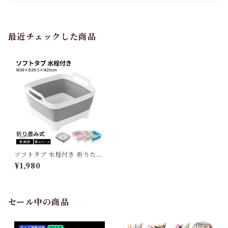
最近チェックした商品
ソフトタブ 水栓付き 折りたた
み 取っ手付き 柔らかい 収納
¥1,980
バケツ 掃除 清掃 コンパクト
洗濯 洗濯物 アウトドア キャン
プ 持ち運び便利 浸け置き 洗い
桶 新生活 年末 大掃除 多用途
便利 グレー ピンク ブルー グ
セール中の商品
リーン G350