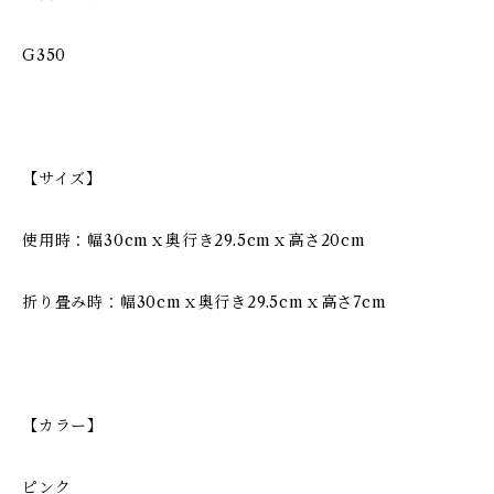
G350
【サイズ】
使用時：幅30cmｘ奥行き29.5cmｘ高さ20cm
折り畳み時：幅30cmｘ奥行き29.5cmｘ高さ7cm
【カラー】
ピンク