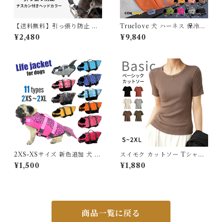
【送料無料】引っ張り防止 ヘ
Truelove 犬 ハーネス 保冷剤
ッドカラー ジェントルリーダ
付き 高機能 夏 熱中症対策 暑
¥2,480
¥9,840
ー 首輪接続ストラップ付き S
さ対策 ソフトハーネス コーデ
M L 小型犬 中型犬 大型犬 ト
ィラ素材 フレブル 小型犬 中型
レーニング 問題行動 拾い食い
犬 大型犬 おしゃれ 胴輪 しっ
飛びつき マズル装着 コントロ
かり 安全 7色 反射素材 かわい
ール 散歩 便利アイテム トレー
い カラフル 夜間安全 定番 優
ニンググッズ 安全 安心 おしゃ
しい 保冷剤対応 TLB2251
れ【HiDREAM】【HD0290
12】
2XS-XSサイズ 新色追加 犬 ラ
スイモク カットソー Tシャツ
イフジャケット 犬用 ドッグ ペ
レディース トップス リブ デイ
¥1,500
¥1,880
ット 安全 安心 超小型犬 小型
リー 半袖 肌触りの良い素材 大
犬 中型犬 大型犬 XS S M L X
きいサイズ きれいめ 夏 ナチュ
L 水遊び プール 海 川遊び SU
ラル おしゃれ 透けにくい 透け
P サップ救命胴衣 KM514G
ない オフィス スーツ シンプル
カーキ ブラック ホワイト 562
2189【水沐良品】
商品一覧に戻る