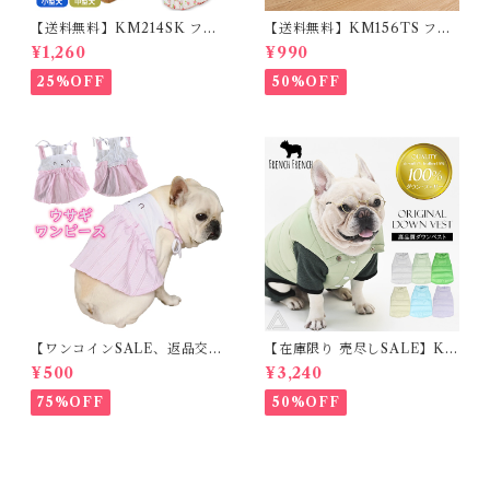
【送料無料】KM214SK フレ
【送料無料】KM156TS フレ
ブル 女の子 スカート ワンピー
ブル Tシャツ フレンチブルド
¥1,260
¥990
ス夏 フリル 犬服 ドックウェア
ック レモン柄 犬服 ドックウェ
ア
25%OFF
50%OFF
【ワンコインSALE、返品交換
【在庫限り 売尽しSALE】K
不可】KM171SK フレンチブ
M952Tダウンベスト 100%ダ
¥500
¥3,240
ルドック 犬服 女の子 ピンク
ウン・フェザー 犬 犬服 ダウン
スカート
ジャケット ベスト フレンチブ
75%OFF
50%OFF
ルドッグ 冬服 極暖 暖かい 可
愛い 寒さ対策 冬 フレブル パ
グ ダウンジャケット 犬用 ドッ
グ ウェア 防寒 アウター 雪遊
び 軽量 散歩 シニア 老犬 旅行