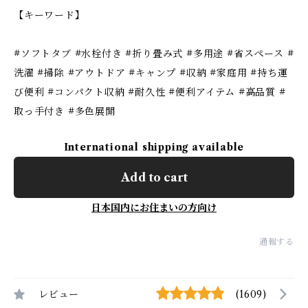
【キーワード】
#ソフトタブ #水栓付き #折り畳み式 #多用途 #省スペース #
洗濯 #掃除 #アウトドア #キャンプ #収納 #家庭用 #持ち運
び便利 #コンパクト収納 #耐久性 #便利アイテム #高品質 #
取っ手付き #多色展開
International shipping available
Add to cart
日本国内にお住まいの方向け
通報する
レビュー
(1609)