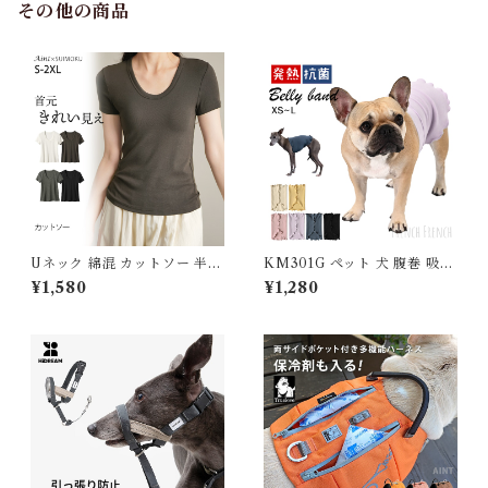
その他の商品
Uネック 綿混 カットソー 半袖
KM301G ペット 犬 腹巻 吸湿
Tシャツ レディース トップス
発熱 抗菌 防臭 はらまき 腹巻
¥1,580
¥1,280
リブ デイリー インナー 肌触り
き 2way V型設計 フリース 伸
の良い素材 きれいめ 夏 ナチュ
びがいい 速乾 秋 冬 犬 服 軽い
ラル おしゃれ 透けにくい オフ
温かい 保温 伸縮性 フレブル
ィス スーツ シンプル ブラック
チワワ フレンチブルドッグ パ
ホワイト J-25465 スイモク
グ イタグレ トイプードル ミニ
【水沐良品】
ピン 冷え対策 シニア犬 猫 小
型犬 中型犬 介護 温活