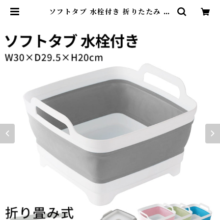
ソフトタブ 水栓付き 折りたたみ 取
っ手付き 柔らかい 収納 バケツ 掃除
清掃 コンパクト 洗濯 洗濯物 アウト
ドア キャンプ 持ち運び便利 浸け置
き 洗い桶 新生活 年末 大掃除 多用
途 便利 グレー ピンク ブルー グリ
ーン G350 | DearKM ❤︎フレンチ
ブルドック孔明