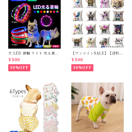
犬 LED 首輪 ライト 光る首輪
【ワンコインSALE】【送料無
USB充電 生活防水 長さ調整可
料】KM503G クッションカバ
¥500
¥500
能 首輪 犬用 ペット カラー ペ
ー フレンチブルドッグ クリー
ット用品 軽量 ドッグ用品 フレ
ム フレブル
50%OFF
50%OFF
ンチブルドック 大型犬 中型犬
小型犬 35cm/50cm/70cm 発
光 【イチオシ！】KM525G