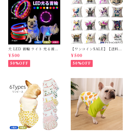
犬 LED 首輪 ライト 光る首輪
【ワンコインSALE】【送料無
USB充電 生活防水 長さ調整可
料】KM503G クッションカバ
¥500
¥500
能 首輪 犬用 ペット カラー ペ
ー フレンチブルドッグ クリー
ット用品 軽量 ドッグ用品 フレ
ム フレブル
50%OFF
50%OFF
ンチブルドック 大型犬 中型犬
小型犬 35cm/50cm/70cm 発
光 【イチオシ！】KM525G