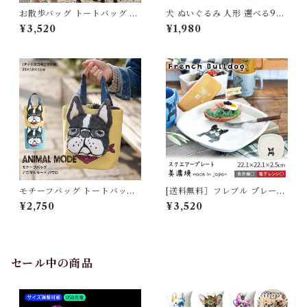
お散歩バッグ トートバッグ 軽
犬 ぬいぐるみ 人形 選べる9犬
量 ドッグ イヌ 犬 散歩 バッグ
種 プレゼント 子供 クリスマス
¥3,520
¥1,980
北欧 コンパクト 多ポケット 収
誕生日 母の日 ホワイトデー か
納力 トート 小型犬 中型犬 大
わいい お悔み ペット供養 ビー
型犬 お散歩グッズ おしゃれ シ
グル パグ チワワ トイプードル
ンプル レディース メンズ プレ
ミニチュアシュナウザー ゴー
ゼント moz(モズ) 北欧ブラン
ルデンレトリバー ハスキー ラ
ド ミニキャンバストートバッ
ブラドール セントバーナード
グ 766001
小さい TOYDOG
モチーフバッグ トートバッグ
[送料無料］フレブル プレート
フレンチブルドッグ フレブル
日本製 美濃焼 スクエアープレ
¥2,750
¥3,520
ミニトート サブバッグ コンパ
ート フレンチブルドッグ お皿
クト アニマルバッグ 犬グッズ
スクエア 犬 犬柄 食洗機対応
ミニ お散歩バッグ かわいい 個
電子レンジ対応 正方形 正角 皿
性的 ユニーク お出かけ 散歩
食器 22cm ホワイト おしゃれ
ちょい持ち ギフト プレゼント
かわいい カフェ風 大皿 洋風
セール中の商品
Kusuguru アニマルモード 2
磁器 プレゼント オーナーグッ
6-9035
ズ TK039G