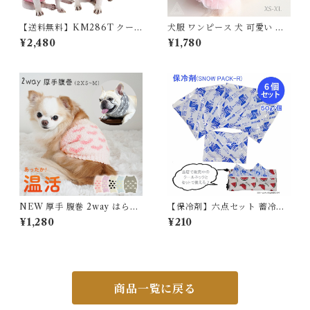
【送料無料】KM286T クー
犬服 ワンピース 犬 可愛い バ
ル 接触冷感ひんやり 冷却フレ
レリーナチュチュワンピ 4色
¥2,480
¥1,780
ブル タンクトップ フレンチブ
ドレス キャミワンピ 小型犬 チ
ルドック 犬服 ペットウェア
ワワ トイプードル マルチーズ
マルプー ビションフリーゼ ポ
メラニアン シーズー プリンセ
ス 姫 服 誕生日 結婚式 パーテ
ィー 夏 春 かわいい ドッグウ
ェア ペット服 ペット KM608
T
NEW 厚手 腹巻 2way はらま
【保冷剤】六点セット 蓄冷剤
き 犬 秋 冬 腹巻き カバー ペッ
スノーパック 50g ペットクー
¥1,280
¥210
ト 腰 冷え対策 介護用 シニア
ルネック用
犬 猫 寒さ対策 小型犬 中型犬
介護 散歩 ふわもこ 柔らかい
温活 子犬 パピー フレンチブル
ドッグ チワワ トイプードル イ
タグレ ダックスフンド フレブ
商品一覧に戻る
ル 洋服嫌い KM764G