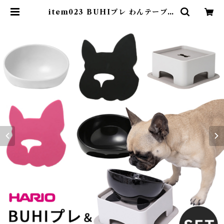
item023 BUHIプレ わんテーブル
セット 犬 ハリオ『HARIO』 フー
ドボウル フレンチブルドッグ ペッ
ト グッズ 雑貨 ホワイト ブラック
ペット 食器スタンド 餌入れ 水飲み
器 給水器 食器 皿 犬用食器 猫用食
器 滑り止め 【イチオシ！】ITEM
023 | DearKM ❤︎フレンチブルド
ック孔明