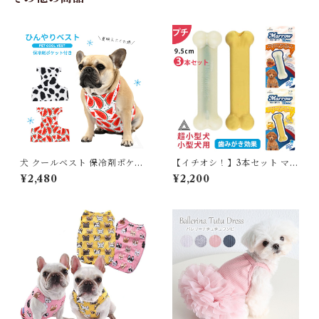
犬 クールベスト 保冷剤ポケッ
【イチオシ！】3本セット マロ
ト付き ひんやり 冷感 犬用 夏
ーボーン プチ チーズフレーバ
¥2,480
¥2,200
ベスト 夏服 熱中症対策 防水
ー ジャーキーフレーバー ペー
多層構造 柔らかマジックテー
スト入り デンタルボーン 超小
プ 調整可能 背中 お腹 胸 冷却
型犬 小型犬 犬 噛む おもちゃ
中型犬 スイカ柄 牛柄 おしゃれ
骨型 デンタルケアTK011G-P
かわいい 散歩 アウトドア フレ
T-THREE
ンチブルドッグ フレブル パグ
コーギー KM285G