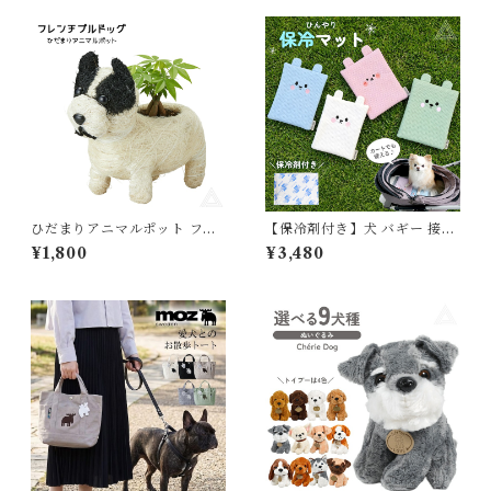
EM023
ひだまりアニマルポット フレ
【保冷剤付き】犬 バギー 接触
ンチブルドッグ フレブル 穴な
冷感 ひんやり 保冷マット ペッ
¥1,800
¥3,480
し 5392 植木鉢 おしゃれ ガー
トカート キャリーバッグ 保冷
デニング 園芸用品 フラワーポ
剤 ペット用クールクッション
ット 動物モチーフ鉢 小物入れ
ジェル シート 冷感マット クー
インテリア 犬グッズ おしゃれ
ルマット 冷感 暑さ対策 夏 コ
可愛い 犬好き 癒し プレゼント
ンパクト カートアクセサリー
ギフト 贈り物 5392
犬 猫 お出かけ おしゃれ かわ
いい プレゼント KM840G