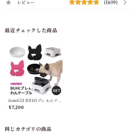
レビュー
(1609)
最近チェックした商品
item023 BUHIプレ わんテー
ブル セット 犬 ハリオ『HARI
¥7,200
O』 フードボウル フレンチブ
ルドッグ ペット グッズ 雑貨
ホワイト ブラック ペット 食器
スタンド 餌入れ 水飲み 器 給
水器 食器 皿 犬用食器 猫用食
同じカテゴリの商品
器 滑り止め 【イチオシ！】IT