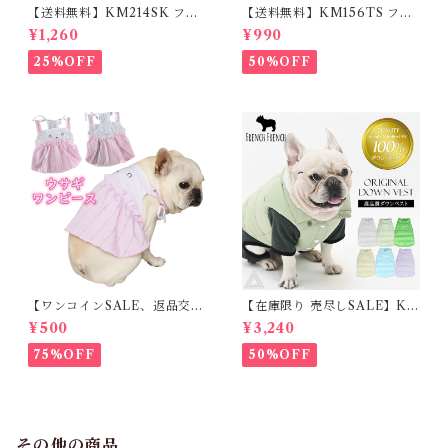
【送料無料】KM214SK フレ
【送料無料】KM156TS フレ
ブル 女の子 スカート ワンピー
ブル Tシャツ フレンチブルド
¥1,260
¥990
ス夏 フリル 犬服 ドックウェア
ック レモン柄 犬服 ドックウェ
ア
25%OFF
50%OFF
【ワンコインSALE、返品交換
【在庫限り 売尽しSALE】K
不可】KM171SK フレンチブ
M952Tダウンベスト 100%ダ
¥500
¥3,240
ルドック 犬服 女の子 ピンク
ウン・フェザー 犬 犬服 ダウン
スカート
ジャケット ベスト フレンチブ
75%OFF
50%OFF
ルドッグ 冬服 極暖 暖かい 可
愛い 寒さ対策 冬 フレブル パ
グ ダウンジャケット 犬用 ドッ
グ ウェア 防寒 アウター 雪遊
び 軽量 散歩 シニア 老犬 旅行
その他の商品