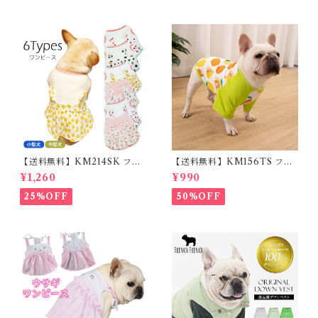
小型犬 35cm/50cm/70cm 発
光 【イチオシ！】KM525G
【送料無料】KM214SK フレ
【送料無料】KM156TS フレ
ブル 女の子 スカート ワンピー
ブル Tシャツ フレンチブルド
¥1,260
¥990
ス夏 フリル 犬服 ドックウェア
ック レモン柄 犬服 ドックウェ
ア
25%OFF
50%OFF