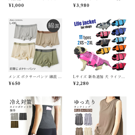
春 フレンチブルドッグ パグ 中
計 自動巻き 保管 自動巻き上げ
¥1,000
¥3,980
型犬 小型犬 フレブル ベージュ
機 ウォッチワインダー 時計ケ
ブルー 伸縮性 犬 服 トイプー
ース ワインディングマシン 自
ドル ドッグウェア ペット服 レ
動巻時計 自動回転 丸 円形
モン柄 KM961T
超静音設計 父の日 贈り物 静音
静か インテリア ホワイト グリ
ーン 自動巻き機 G276
メンズ ボクサーパンツ 綿混 下
Lサイズ 新色追加 犬 ライフジ
着 前閉じ ストレスフリー 綿た
ャケット 犬用 ドッグ ペット
¥650
¥2,280
っぷり 男性用 無地 シンプル
安全 安心 超小型犬 小型犬 中
伸縮性 ストレッチ インナー ア
型犬 大型犬 XS S M L XL 水
ンダーウエア パンツ 肌着 男性
遊び プール 海 川遊び SUP サ
紳士 ボクサー パンツ 綿 コッ
ップ救命胴衣 KM514G
トン グレー L~4XL J-88580
スイモク【水沐良品】