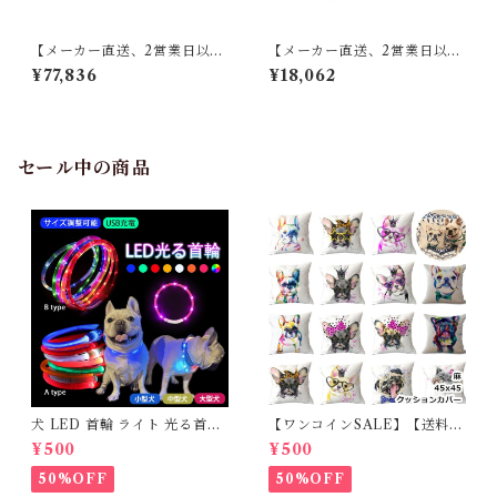
【メーカー直送、2営業日以内
【メーカー直送、2営業日以内
に発送】【4個セット】 東谷
に発送】【6個セット】 東谷
¥77,836
¥18,062
薄掛けコタツ布団 長方形 KK-
キッチンマット W50×D80 ブ
154 W190×D230 レッド／ホ
ルー/ブラウン TTR-178
ワイト
セール中の商品
犬 LED 首輪 ライト 光る首輪
【ワンコインSALE】【送料無
USB充電 生活防水 長さ調整可
料】KM503G クッションカバ
¥500
¥500
能 首輪 犬用 ペット カラー ペ
ー フレンチブルドッグ クリー
ット用品 軽量 ドッグ用品 フレ
ム フレブル
50%OFF
50%OFF
ンチブルドック 大型犬 中型犬