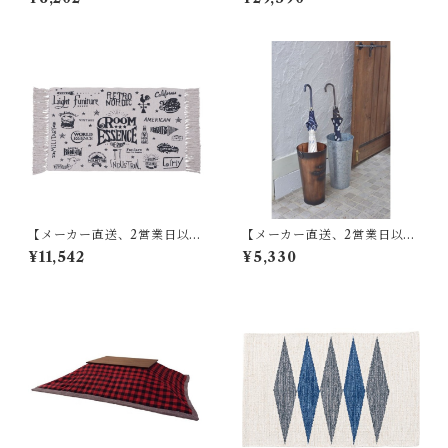
0 グリーン TTR-141
傘立て W13.5×D15×H60 ブラ
ウン/アイボリー スチール(粉
体塗装) AKB-409
【メーカー直送、2営業日以内
【メーカー直送、2営業日以内
に発送】【6個セット】 東谷
に発送】東谷 傘立て φ21×H41
¥11,542
¥5,330
マット W75×D45 RE TTR-13
ブロンズ/グリーン/アイボリ
7
ー/シルバー スチール(粉体塗
装) LFS-427