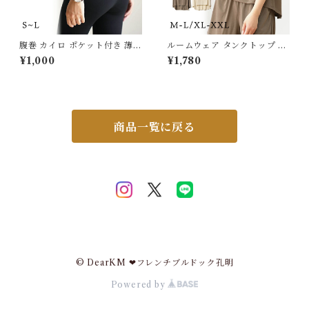
腹巻 カイロ ポケット付き 薄手
ルームウェア タンクトップ カ
暖かい 保温 冷え対策 静電気防
ップ付き ブラ ノースリーブ オ
¥1,000
¥1,780
止 レディース シンプル 無地
シャレ ゆったり レディース ホ
冬 お腹 腹まき はらまき ハラ
ームウェア カジュアル おしゃ
マキ 妊活 温活 冷え取り おな
れ 春 夏 パジャマ 快適 トップ
か 蓄熱 インナー 寒さ対策 56
ス ベーシック シンプル 薄手
23468 スイモク【水沐良品】
軽い 5682168 スイモク【水
沐良品】【タンクトップ 単
商品一覧に戻る
品】
© DearKM ❤︎フレンチブルドック孔明
Powered by