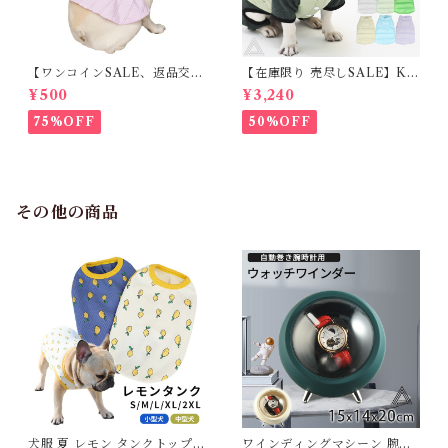
【ワンコインSALE、返品交換
【在庫限り 売尽しSALE】K
不可】KM171SK フレンチブ
M952Tダウンベスト 100%ダ
¥500
¥3,240
ルドック 犬服 女の子 ピンク
ウン・フェザー 犬 犬服 ダウン
スカート
ジャケット ベスト フレンチブ
75%OFF
50%OFF
ルドッグ 冬服 極暖 暖かい 可
愛い 寒さ対策 冬 フレブル パ
グ ダウンジャケット 犬用 ドッ
グ ウェア 防寒 アウター 雪遊
び 軽量 散歩 シニア 老犬 旅行
その他の商品
犬服 夏 レモン タンクトップ
ワインディングマシーン 腕時