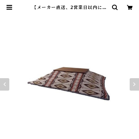
【メーカー直送、2営業日以内に発
送】東谷 薄掛けコタツ布団 長方形
KK-150 W190×D230 ベージュ |
DearKM ❤︎フレンチブルドック孔
明