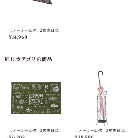
【メーカー直送、2営業日以内
に発送】東谷 薄掛けコタツ布
¥14,960
団 長方形 KK-150 W190×D2
30 ベージュ
同じカテゴリの商品
【メーカー直送、2営業日以内
【メーカー直送、2営業日以内
に発送】東谷 ラグ W90×D13
に発送】【8個セット】 東谷
¥6,202
¥29,590