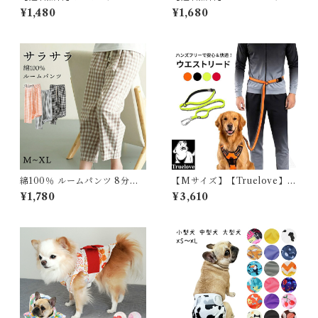
ンググローブ 筋トレ 用 グロー
ブル服 中型犬 半袖Tシャツ
¥1,480
¥1,680
ブ 手袋 ダンベル ボディパンプ
犬 いぬ 服 ドックウェア
スタジオ 機能性 両手 ダンス
ジム 滑り止め 保護クッション
グリップ力 手首保護 バーベル
ウェイトリフティング ブラッ
ク 黒 アウトドア フィッシング
サイクリング G030
綿100％ ルームパンツ 8分丈
【Mサイズ】【Truelove】
チェック柄 パジャマ 快適 部屋
犬 リード マルチハンドル伸縮
¥1,780
¥3,610
着 ポケット付き 八分丈 ルーム
リード 腰巻き ハンズフリー 耐
ウェア レディース 春 夏 長ズ
久性 犬用 小型犬 万能リード
ボン ナイトウェア コットン 可
中型犬 大型犬 丈夫 トレーニン
愛い オシャレ 寝巻き 肌に優し
グリード ソフトハンドル 140
い 綿 コットン 5687234 スイ
cm 200cm スタンダードリー
モク 【水沐良品】
ド 長さ調整可能 2way ネオン
カラー TLL2271