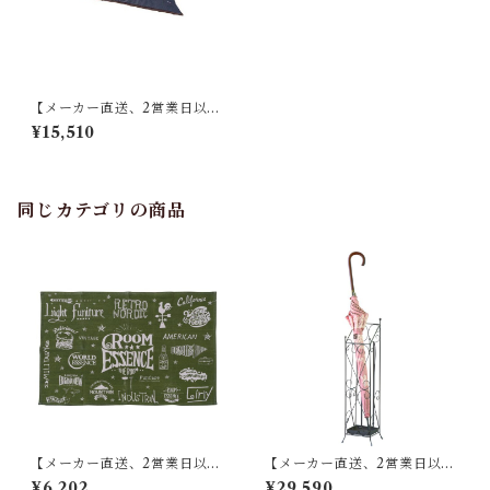
【メーカー直送、2営業日以内
に発送】東谷 薄掛けコタツ布
¥15,510
団 正方形 KK-151 W190×D1
90 インディゴ
同じカテゴリの商品
【メーカー直送、2営業日以内
【メーカー直送、2営業日以内
に発送】東谷 ラグ W90×D13
に発送】【8個セット】 東谷
¥6,202
¥29,590