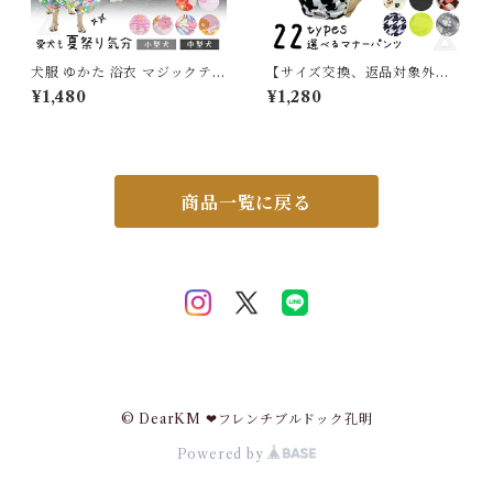
犬服 ゆかた 浴衣 マジックテー
【サイズ交換、返品対象外】
プ 犬 猫 服 可愛い 花柄 和風
新柄追加 マナーパンツ 犬 フレ
¥1,480
¥1,280
薄手 チワワ トイプードル フレ
ンチブルドック カバー オムツ
ブル 小型犬 中型犬 ペット浴衣
マナーパンツ メス 女の子 お買
着物 和装 夏祭り ペット ペッ
い物マラソン 1000円 介護用
ト服 和服 和柄 記念撮影 ドッ
シニア犬 消臭 かぶれ 嫌がる
グウェア 女の子 KM839TS
介護 去勢 交配 散歩 高齢犬 避
妊 KM694G
商品一覧に戻る
© DearKM ❤︎フレンチブルドック孔明
Powered by