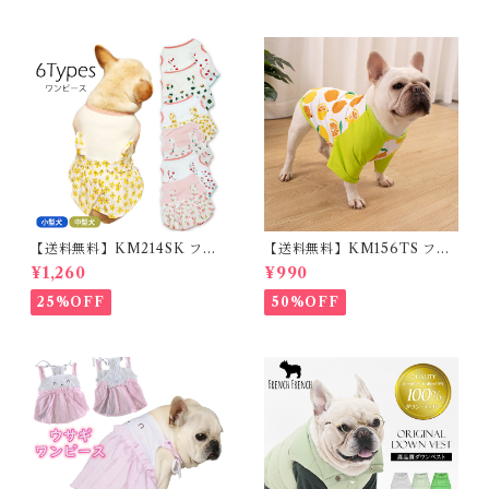
小型犬 35cm/50cm/70cm 発
光 【イチオシ！】KM525G
【送料無料】KM214SK フレ
【送料無料】KM156TS フレ
ブル 女の子 スカート ワンピー
ブル Tシャツ フレンチブルド
¥1,260
¥990
ス夏 フリル 犬服 ドックウェア
ック レモン柄 犬服 ドックウェ
ア
25%OFF
50%OFF