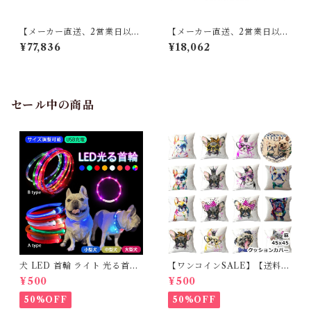
【メーカー直送、2営業日以内
【メーカー直送、2営業日以内
に発送】【4個セット】 東谷
に発送】【6個セット】 東谷
¥77,836
¥18,062
薄掛けコタツ布団 長方形 KK-
キッチンマット W50×D80 ブ
154 W190×D230 レッド／ホ
ルー/ブラウン TTR-178
ワイト
セール中の商品
犬 LED 首輪 ライト 光る首輪
【ワンコインSALE】【送料無
USB充電 生活防水 長さ調整可
料】KM503G クッションカバ
¥500
¥500
能 首輪 犬用 ペット カラー ペ
ー フレンチブルドッグ クリー
ット用品 軽量 ドッグ用品 フレ
ム フレブル
50%OFF
50%OFF
ンチブルドック 大型犬 中型犬