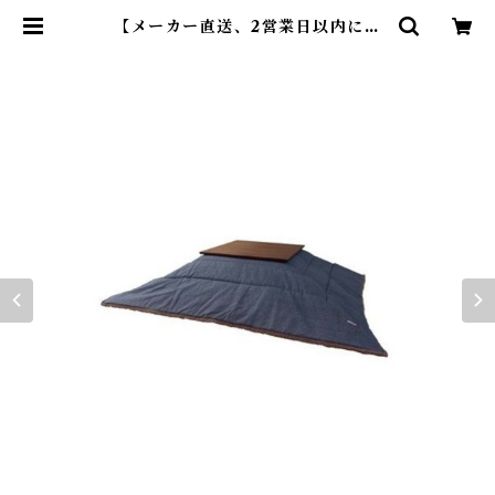
【メーカー直送、2営業日以内に発
送】東谷 薄掛けコタツ布団 正方形
KK-151 W190×D190 インディゴ |
DearKM ❤︎フレンチブルドック孔
明