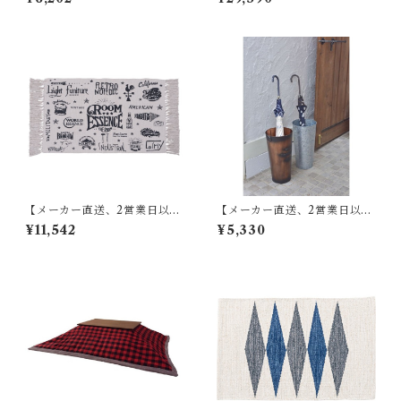
0 グリーン TTR-141
傘立て W13.5×D15×H60 ブラ
ウン/アイボリー スチール(粉
体塗装) AKB-409
【メーカー直送、2営業日以内
【メーカー直送、2営業日以内
に発送】【6個セット】 東谷
に発送】東谷 傘立て φ21×H41
¥11,542
¥5,330
マット W75×D45 RE TTR-13
ブロンズ/グリーン/アイボリ
7
ー/シルバー スチール(粉体塗
装) LFS-427