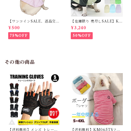
【ワンコインSALE、返品交換
【在庫限り 売尽しSALE】K
不可】KM171SK フレンチブ
M952Tダウンベスト 100%ダ
¥500
¥3,240
ルドック 犬服 女の子 ピンク
ウン・フェザー 犬 犬服 ダウン
スカート
ジャケット ベスト フレンチブ
75%OFF
50%OFF
ルドッグ 冬服 極暖 暖かい 可
愛い 寒さ対策 冬 フレブル パ
グ ダウンジャケット 犬用 ドッ
グ ウェア 防寒 アウター 雪遊
び 軽量 散歩 シニア 老犬 旅行
その他の商品
【送料無料】メンズ トレーニ
【送料無料】KM065TSフレ