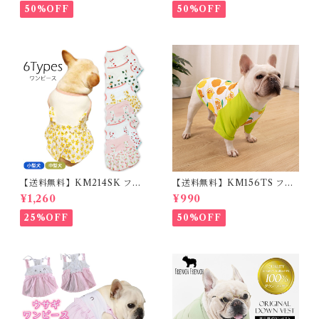
ット用品 軽量 ドッグ用品 フレ
ム フレブル
50%OFF
50%OFF
ンチブルドック 大型犬 中型犬
小型犬 35cm/50cm/70cm 発
光 【イチオシ！】KM525G
【送料無料】KM214SK フレ
【送料無料】KM156TS フレ
ブル 女の子 スカート ワンピー
ブル Tシャツ フレンチブルド
¥1,260
¥990
ス夏 フリル 犬服 ドックウェア
ック レモン柄 犬服 ドックウェ
ア
25%OFF
50%OFF