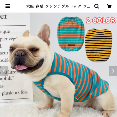
犬服 春夏 フレンチブルドッグ フレ
ブル タンクトップ 犬 服 ペットウェ
ア 犬服 ボーダー 中型犬 小型犬 K
M233T | DearKM ❤︎フレンチブ
ルドック孔明