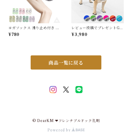
ヨガソックス 滑り止め付き ノ
レビュー投稿でプレゼントGE
ンスリップソックス 靴下 ヨガ
T 新 ライフジャケット 高品質
¥780
¥3,980
靴下トレーニングソックス ピ
犬 犬用 救命胴衣 ドッグ ペッ
ラティス 疲れにくい ヨガ ヨガ
ト 水遊び プール 海 川遊び S
ウェア ずれ落ちにくい ピラテ
UP サップ 軽量 XPE素材 防
ィス レディース ソックス 着圧
水加工 速乾 ハンドル付き Dリ
ダンス ウォーキング スポーツ
ング XS S M L XL 2XL チワ
ウェア 練習 軽い 春 夏 秋 冬 G
ワ フレブル 超小型犬 小型犬
商品一覧に戻る
314
中型犬 大型犬 KM895JK
© DearKM ❤︎フレンチブルドック孔明
Powered by