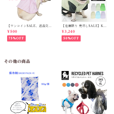
【ワンコインSALE、返品交換
【在庫限り 売尽しSALE】K
不可】KM171SK フレンチブ
M952Tダウンベスト 100%ダ
¥500
¥3,240
ルドック 犬服 女の子 ピンク
ウン・フェザー 犬 犬服 ダウン
スカート
ジャケット ベスト フレンチブ
75%OFF
50%OFF
ルドッグ 冬服 極暖 暖かい 可
愛い 寒さ対策 冬 フレブル パ
グ ダウンジャケット 犬用 ドッ
グ ウェア 防寒 アウター 雪遊
び 軽量 散歩 シニア 老犬 旅行
その他の商品