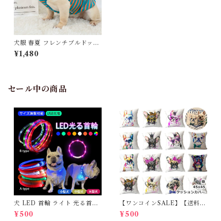
犬服 春夏 フレンチブルドッグ
フレブル タンクトップ 犬 服
¥1,480
ペットウェア 犬服 ボーダー 中
型犬 小型犬 KM233T
セール中の商品
犬 LED 首輪 ライト 光る首輪
【ワンコインSALE】【送料無
USB充電 生活防水 長さ調整可
料】KM503G クッションカバ
¥500
¥500
能 首輪 犬用 ペット カラー ペ
ー フレンチブルドッグ クリー