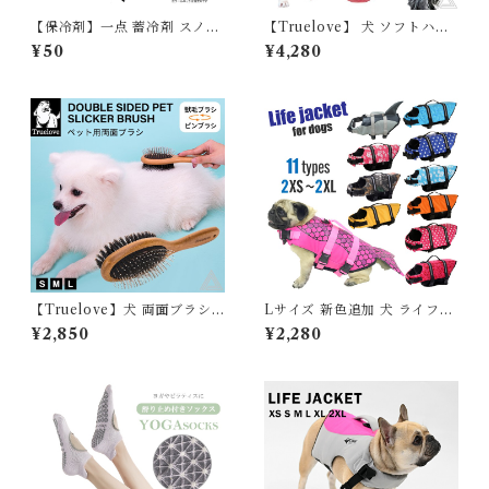
【保冷剤】一点 蓄冷剤 スノー
【Truelove】 犬 ソフトハー
パック 50g ペットクールネッ
ネス 胴輪 ECO 小型犬 中型犬
¥50
¥4,280
ク用
大型犬 おしゃれ しっかり 安全
デニム風 丈夫 快適 フィット感
反射素材 かわいい カラフル 夜
間安全 定番 優しい 痛くない
フレンチブルドッグ リサイク
ル素材 TLH3012
【Truelove】犬 両面ブラシ
Lサイズ 新色追加 犬 ライフジ
獣毛ブラシ 黒豚毛ブラシ クシ
ャケット 犬用 ドッグ ペット
¥2,850
¥2,280
長毛種 くせ毛 巻き毛 トリミン
安全 安心 超小型犬 小型犬 中
グ ブラッシング 換毛期 お手入
型犬 大型犬 XS S M L XL 水
れ用品 エコ 竹製 エルゴニック
遊び プール 海 川遊び SUP サ
ハンドル チワワ ポメラニアン
ップ救命胴衣 KM514G
パピヨン ゴールデンレトリー
バー 小型犬 中型犬 大型犬 毛
玉 血行促進 TLK23131