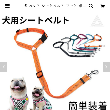
犬 ペット シートベルト リード 車専
用リード 車 ペット ペット用品 犬
シートベルト ドライブ 6カラー ペ
ット セーフティー シートベルト ワ
ンちゃん 車用 安全 ひも KM757G
| DearKM ❤︎フレンチブルドック
孔明