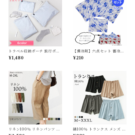
オールシーズン シンプル ガー
ゼ 薄手 軽い 快適 部屋着 567
5766 スイモク【水沐良品】
トラベル収納ポーチ 旅行ポー
【保冷剤】六点セット 蓄冷剤
チ 小分け収納 ランドリー収納
スノーパック 50g ペットクー
¥1,480
¥210
３点セット 3サイズ 旅行 バッ
ルネック用
グインバッグ ママバッグ マザ
ーバッグ ジム スポーツ 防水
出張 入院 洋服収納 おしゃれ b
ottadesing G106
リネン100％ リネンパンツ 麻
綿100％ トランクス メンズ メ
リネン パンツ 8分丈 レディー
ンズ下着 インナーパンツ パン