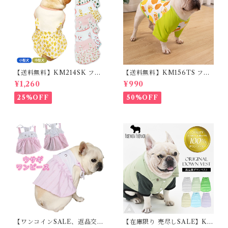
【送料無料】KM214SK フレ
【送料無料】KM156TS フレ
ブル 女の子 スカート ワンピー
ブル Tシャツ フレンチブルド
¥1,260
¥990
ス夏 フリル 犬服 ドックウェア
ック レモン柄 犬服 ドックウェ
ア
25%OFF
50%OFF
【ワンコインSALE、返品交換
【在庫限り 売尽しSALE】K