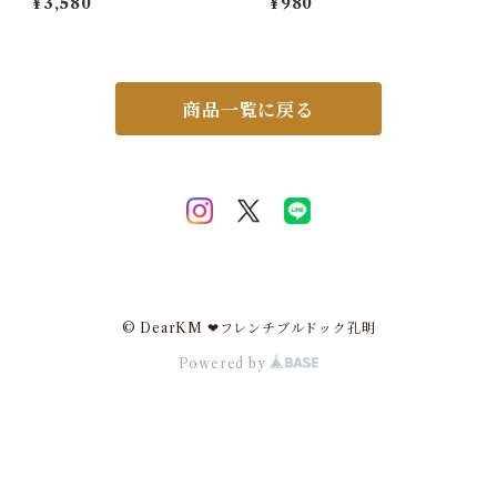
¥3,580
¥980
ス 麻パンツ 無地 おしゃれ 体
ツ 男性 男子 男性下着 綿 コッ
型カバー カジュアル 着回し ゆ
トン100％ 下着 パンツ 無地
ったり ウエストゴム シンプル
シンプル 前開き プレゼント 彼
春 夏 秋 涼しい 天然素材 定番
氏 大きいサイズ ゆったり 568
ナチュラル 5682369 スイモ
7238 スイモク【水沐良品】
ク【水沐良品】
商品一覧に戻る
© DearKM ❤︎フレンチブルドック孔明
Powered by