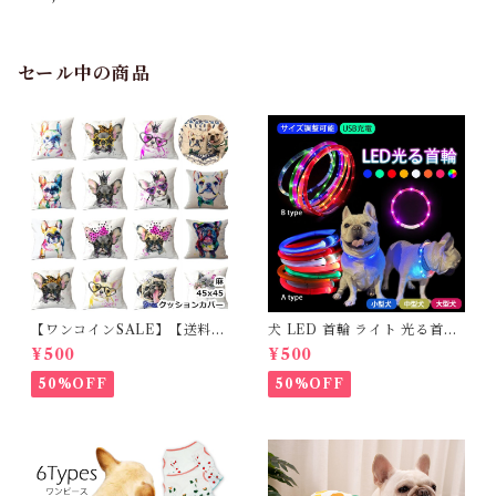
用品 犬 シートベルト ドライブ
6カラー ペット セーフティー
シートベルト ワンちゃん 車用
安全 ひも KM757G
セール中の商品
【ワンコインSALE】【送料無
犬 LED 首輪 ライト 光る首輪
料】KM503G クッションカバ
USB充電 生活防水 長さ調整可
¥500
¥500
ー フレンチブルドッグ クリー
能 首輪 犬用 ペット カラー ペ
ム フレブル
ット用品 軽量 ドッグ用品 フレ
50%OFF
50%OFF
ンチブルドック 大型犬 中型犬
小型犬 35cm/50cm/70cm 発
光 【イチオシ！】KM525G