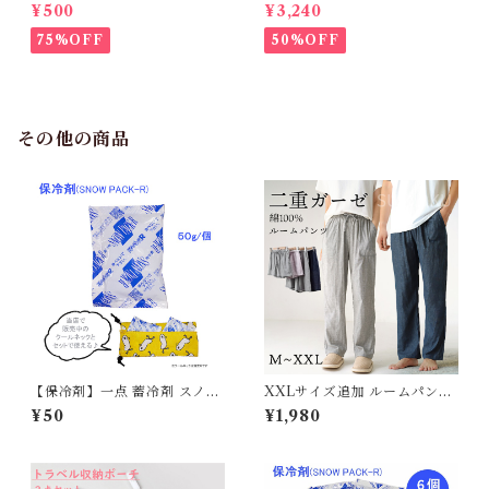
不可】KM171SK フレンチブ
M952Tダウンベスト 100%ダ
¥500
¥3,240
ルドック 犬服 女の子 ピンク
ウン・フェザー 犬 犬服 ダウン
スカート
ジャケット ベスト フレンチブ
75%OFF
50%OFF
ルドッグ 冬服 極暖 暖かい 可
愛い 寒さ対策 冬 フレブル パ
グ ダウンジャケット 犬用 ドッ
グ ウェア 防寒 アウター 雪遊
び 軽量 散歩 シニア 老犬 旅行
その他の商品
【保冷剤】一点 蓄冷剤 スノー
XXLサイズ追加 ルームパンツ
パック 50g ペットクールネッ
綿100％ ダブルガーゼ ロング
¥50
¥1,980
ク用
丈 ショート丈 パジャマ ルーム
ウェア レディース メンズ ポケ
ット付き 春 夏 無地 コットン
短パン 長ズボン ナイトウェア