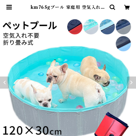
km765gプール 家庭用 空気入れ不
要 コンパクト 収納 持ち運び ペット
プール ボールプール 排水口 砂遊び
折り畳み お風呂 犬用 ワンちゃん プ
ール 子供 プール 庭遊び 水遊び 犬
アウトドア キャンプ 暑さ対策 夏 贈
り物 120cm×30cm KM765G | D
earKM ❤︎フレンチブルドック孔明