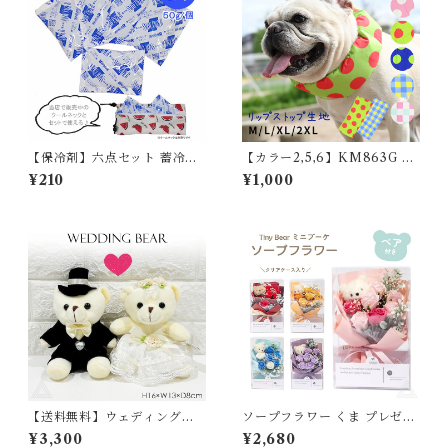
【保冷剤】六点セット 蓄冷剤
【カラー2,5,6】KM863G 保
スノーパック 50g ペットクー
冷剤付き クールネック 犬 リッ
¥210
¥1,000
ルネック用
プストップナイロン生地 撥水
加工 汚れにくい 夏 暑さ対策
ひんやり リード穴 保冷剤スヌ
ード裏生地防水 アルミ フレン
チブルドック 4層構造使用 フ
レブル クールスヌード 水玉 熱
中症予防 小型犬 中型犬 大型犬
ITEM066
【送料無料】ウェディングベ
ソープフラワー くま プレゼン
ア ウェルカムベア 結婚式 くま
ト 花 Tiny Bear ブーケ ミニ
¥3,300
¥2,680
ぬいぐるみ テディベア 人形 プ
ブーケ プチギフト ベアブーケ