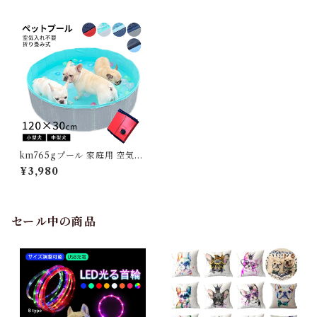
km765gプール 家庭用 空気入
れ不要 コンパクト 収納 持ち運
¥3,980
び ペットプール ボールプール
排水口 砂遊び 折り畳み お風呂
犬用 ワンちゃん プール 子供
プール 庭遊び 水遊び 犬 アウ
トドア キャンプ 暑さ対策 夏
セール中の商品
贈り物 120cm×30cm KM76
5G