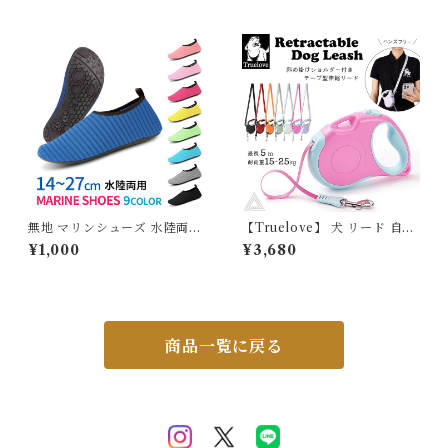
レゼント ホワイトウエディン
入学式 卒業式 ブーケ 花束 ソ
グベアS ミニギフト ウェディ
ープ 誕生日 母の日 退職祝い
ングドール ウェルカムドール
フラワーギフト おしゃれ 可愛
ブライダルベア ウェルカムス
い ホワイトデー ピンク レッド
ペース 電報 ウェディングドレ
ラベンダー オレンジ ブルー 送
ス タキシード 結婚祝い SF-G
料無料 SF-KUSO-23040
M-5672
無地 マリンシューズ 水陸両用
【Truelove】 犬 リード 自動
14〜27cm レディース メンズ
リード 伸縮リード ショルダー
¥1,000
¥3,680
キッズ 子供用 室内シューズ ビ
リード ハンズフリー テープ型
ーチシューズ アクアシューズ
斜め掛け ロングリード スムー
ウォーターシューズ ビーチサ
ズ 巻き取り式 ドッグリード 犬
ンダル 排水機能 岩場 砂浜 海
用リード 5M 5メートル 自動
遊び 川 釣り メッシュ 介護 介
巻き 小型犬 中型犬 可愛い 斬
護用 入浴介助 学校 室内 G20
新 おすすめ TLL5001
商品一覧に戻る
9