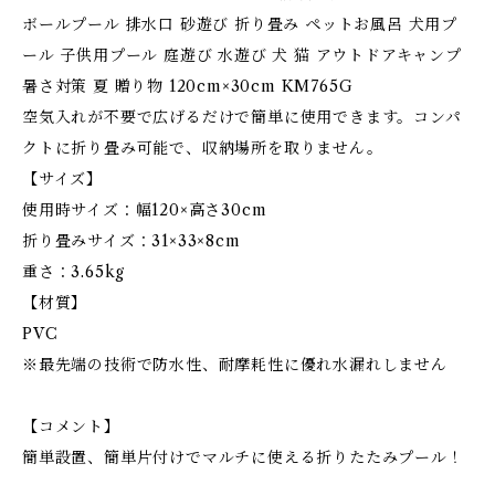
ボールプール 排水口 砂遊び 折り畳み ペットお風呂 犬用プ
ール 子供用プール 庭遊び 水遊び 犬 猫 アウトドアキャンプ
暑さ対策 夏 贈り物 120cm×30cm KM765G
空気入れが不要で広げるだけで簡単に使用できます。コンパ
クトに折り畳み可能で、収納場所を取りません。
【サイズ】
使用時サイズ：幅120×高さ30cm
折り畳みサイズ：31×33×8cm
重さ：3.65kg
【材質】
PVC
※最先端の技術で防水性、耐摩耗性に優れ水漏れしません
【コメント】
簡単設置、簡単片付けでマルチに使える折りたたみプール！