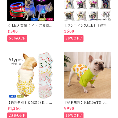
犬 LED 首輪 ライト 光る首輪
【ワンコインSALE】【送料無
USB充電 生活防水 長さ調整可
料】KM503G クッションカバ
¥500
¥500
能 首輪 犬用 ペット カラー ペ
ー フレンチブルドッグ クリー
ット用品 軽量 ドッグ用品 フレ
ム フレブル
50%OFF
50%OFF
ンチブルドック 大型犬 中型犬
小型犬 35cm/50cm/70cm 発
光 【イチオシ！】KM525G
【送料無料】KM214SK フレ
【送料無料】KM156TS フレ
ブル 女の子 スカート ワンピー
ブル Tシャツ フレンチブルド
¥1,260
¥990
ス夏 フリル 犬服 ドックウェア
ック レモン柄 犬服 ドックウェ
ア
25%OFF
50%OFF