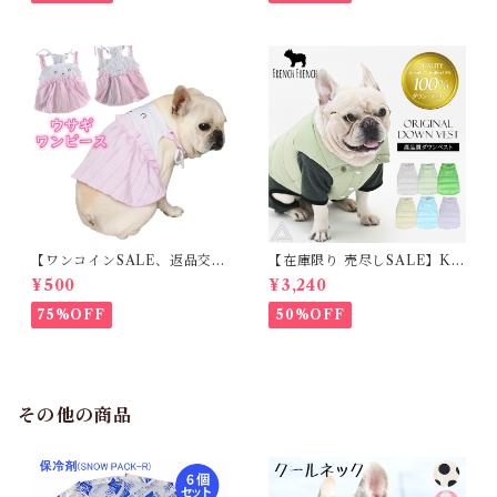
【ワンコインSALE、返品交換
【在庫限り 売尽しSALE】K
不可】KM171SK フレンチブ
M952Tダウンベスト 100%ダ
¥500
¥3,240
ルドック 犬服 女の子 ピンク
ウン・フェザー 犬 犬服 ダウン
スカート
ジャケット ベスト フレンチブ
75%OFF
50%OFF
ルドッグ 冬服 極暖 暖かい 可
愛い 寒さ対策 冬 フレブル パ
グ ダウンジャケット 犬用 ドッ
グ ウェア 防寒 アウター 雪遊
び 軽量 散歩 シニア 老犬 旅行
その他の商品