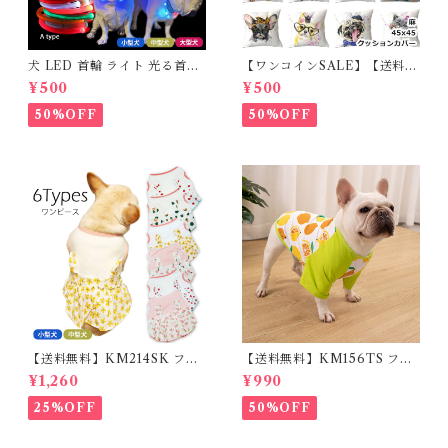
犬 LED 首輪 ライト 光る首輪
【ワンコインSALE】【送料無
USB充電 生活防水 長さ調整可
料】KM503G クッションカバ
¥500
¥500
能 首輪 犬用 ペット カラー ペ
ー フレンチブルドッグ クリー
ット用品 軽量 ドッグ用品 フレ
ム フレブル
50%OFF
50%OFF
ンチブルドック 大型犬 中型犬
小型犬 35cm/50cm/70cm 発
光 【イチオシ！】KM525G
【送料無料】KM214SK フレ
【送料無料】KM156TS フレ
ブル 女の子 スカート ワンピー
ブル Tシャツ フレンチブルド
¥1,260
¥990
ス夏 フリル 犬服 ドックウェア
ック レモン柄 犬服 ドックウェ
ア
25%OFF
50%OFF