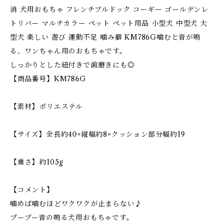
消 犬用おもちゃ フレンチブルドック コーギー ゴールデンレ
トリバー マルチカラー ペット ペット用品 小型犬 中型犬 大
型犬 楽しい 遊び 運動不足 噛み癖 KM786G噛むと音が鳴
る、ワンちゃん用のおもちゃです。
しっかりとした紐付きで歯磨きにも◎
【商品番号】KM786G
【素材】ポリエステル
【サイズ】全長約40×縦幅約8×クッション部分幅約19
【重さ】約105g
【コメント】
噛めば噛むほどワクワクが止まらない♪
プープー音の鳴る犬用おもちゃです。