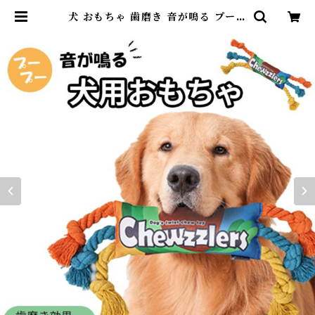
犬 おもちゃ 歯磨き 音が鳴る プープ
ー 暇つぶし ストレス解消 犬用おも
ちゃ フレンチブルドック コーギー
ゴールデンレトリバー マルチカラー
ペット ペット用品 小型犬 中型犬 大
型犬 楽しい 遊び 運動不足 噛み癖
KM786G | DearKM ❤︎フレンチ
ブルドック孔明