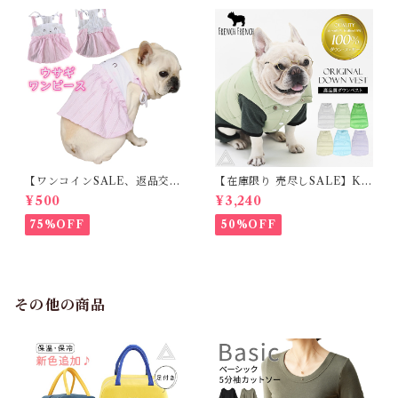
【ワンコインSALE、返品交換
【在庫限り 売尽しSALE】K
不可】KM171SK フレンチブ
M952Tダウンベスト 100%ダ
¥500
¥3,240
ルドック 犬服 女の子 ピンク
ウン・フェザー 犬 犬服 ダウン
スカート
ジャケット ベスト フレンチブ
75%OFF
50%OFF
ルドッグ 冬服 極暖 暖かい 可
愛い 寒さ対策 冬 フレブル パ
グ ダウンジャケット 犬用 ドッ
グ ウェア 防寒 アウター 雪遊
び 軽量 散歩 シニア 老犬 旅行
その他の商品