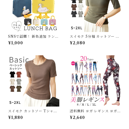
SNSで話題！ 新色追加 ランチ
スイモク 5分袖 カットソー T
バッグ ランチトート 保冷バッ
シャツ レディース トップス リ
¥1,000
¥2,080
グ 保温バッグ 保冷 おしゃれ
ブ デイリー 五分袖 半袖 肌触
お弁当袋 お弁当入れ 保冷ラン
りの良い素材 大きいサイズ き
チバッグ 大容量 ファスナー レ
れいめ 夏 ナチュラル おしゃれ
ジャー マチ 広い カワイイ 可
透けにくい 透けない オフィス
愛い アヒル ふわふわ レディー
スーツ シンプル カーキ 5683
ス プレゼント ベージュ イエロ
037【水沐良品】
ー ピンク ブルー G284
スイモク カットソー Tシャツ
送料無料 ヨガ レギンス ヨガレ
レディース トップス リブ デイ
ギンス レディース ヨガウェア
¥1,880
¥2,640
リー 半袖 肌触りの良い素材 大
ハイウエスト 和柄 花柄 柄 ボ
きいサイズ きれいめ 夏 ナチュ
タニカル かわいい おしゃれ ペ
ラル おしゃれ 透けにくい 透け
ールカラー ホワイト 美脚 ヨガ