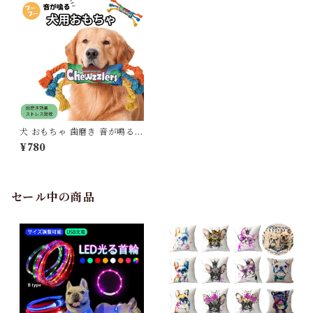
犬 おもちゃ 歯磨き 音が鳴る
プープー 暇つぶし ストレス解
¥780
消 犬用おもちゃ フレンチブル
ドック コーギー ゴールデンレ
トリバー マルチカラー ペット
ペット用品 小型犬 中型犬 大型
犬 楽しい 遊び 運動不足 噛み
セール中の商品
癖 KM786G