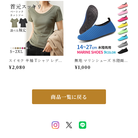
ない オフィス スーツ シンプル
パンツ スポーツ 美尻 フィット
カーキ ブラック ホワイト 562
ネス 20柄
2189【水沐良品】
スイモク 半袖 Tシャツ レディ
無地 マリンシューズ 水陸両用
ース トップス カットソー リブ
14〜27cm レディース メンズ
¥2,080
¥1,000
デイリー 肌触りの良い素材 大
キッズ 子供用 室内シューズ ビ
きいサイズ きれいめ 夏 ナチュ
ーチシューズ アクアシューズ
ラル おしゃれ 透けにくい 透け
ウォーターシューズ ビーチサ
ない オフィス スーツ シンプル
ンダル 排水機能 岩場 砂浜 海
カーキ ブラック ホワイト 568
遊び 川 釣り メッシュ 介護 介
2612【水沐良品】
護用 入浴介助 学校 室内 G20
商品一覧に戻る
9