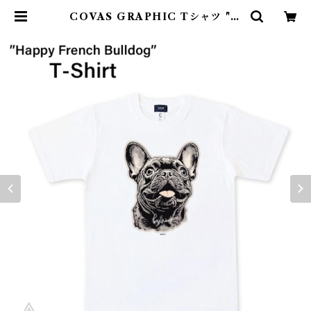
COVAS GRAPHIC Tシャツ "ハ
ッピーフレンチブル" 綿100% コッ
トン素材 ホワイト 白 349406-10
ユニセックス 半袖 綿100% 犬 フレ
ンチブルドッグ フレブル ブヒ 犬グ
ッズ プリントTシャツ デザインTシ
ャツ グラフィックTシャツ メンズ
レディース 男女兼用 KM905TS |
DearKM ❤︎フレンチブルドック孔
明