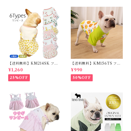
光 【イチオシ！】KM525G
【送料無料】KM214SK フレ
【送料無料】KM156TS フレ
ブル 女の子 スカート ワンピー
ブル Tシャツ フレンチブルド
¥1,260
¥990
ス夏 フリル 犬服 ドックウェア
ック レモン柄 犬服 ドックウェ
ア
25%OFF
50%OFF