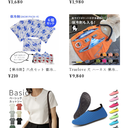
¥1,680
¥1,980
ロン生地 撥水加工 汚れにくい
ー ドッグウェア サスペンダー
夏 暑さ対策 ひんやり リード穴
付き 犬服 介護用 シニア犬 介
保冷剤スヌード裏生地防水 ア
護 散歩 高齢犬 通気性 ズレ防
ルミ フレンチブルドック 4層
止 室内 おでかけ しつけ用品
構造使用 フレブル クールスヌ
メス マナーパンツカバー 可愛
ード 水玉 熱中症予防 小型犬
い ピンク ブルー 星柄 ベージ
中型犬 大型犬 ITEM066
ュ グリーン KM823OP
【保冷剤】六点セット 蓄冷剤
Truelove 犬 ハーネス 保冷剤
スノーパック 50g ペットクー
付き 高機能 夏 熱中症対策 暑
¥210
¥9,840
ルネック用
さ対策 ソフトハーネス コーデ
ィラ素材 フレブル 小型犬 中型
犬 大型犬 おしゃれ 胴輪 しっ
かり 安全 7色 反射素材 かわい
い カラフル 夜間安全 定番 優
しい 保冷剤対応 TLB2251