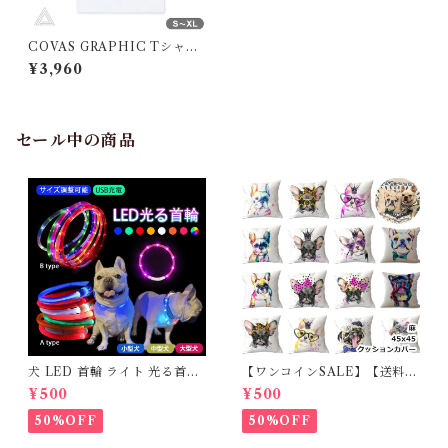
COVAS GRAPHIC Tシャツ
"ハッピーフレンチブル" 綿10
¥3,960
0% コットン素材 ホワイト 白
349406-10 ユニセックス 半
袖 綿100% 犬 フレンチブルド
ッグ フレブル ブヒ 犬グッズ
プリントTシャツ デザインTシ
セール中の商品
ャツ グラフィックTシャツ メ
ンズ レディース 男女兼用 KM
905TS
犬 LED 首輪 ライト 光る首輪
【ワンコインSALE】【送料無
USB充電 生活防水 長さ調整可
料】KM503G クッションカバ
¥500
¥500
能 首輪 犬用 ペット カラー ペ
ー フレンチブルドッグ クリー
ット用品 軽量 ドッグ用品 フレ
ム フレブル
50%OFF
50%OFF
ンチブルドック 大型犬 中型犬
小型犬 35cm/50cm/70cm 発