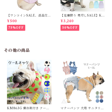
【ワンコインSALE、返品交換
【在庫限り 売尽しSALE】K
不可】KM171SK フレンチブ
M952Tダウンベスト 100%ダ
¥500
¥3,240
ルドック 犬服 女の子 ピンク
ウン・フェザー 犬 犬服 ダウン
スカート
ジャケット ベスト フレンチブ
75%OFF
50%OFF
ルドッグ 冬服 極暖 暖かい 可
愛い 寒さ対策 冬 フレブル パ
グ ダウンジャケット 犬用 ドッ
グ ウェア 防寒 アウター 雪遊
び 軽量 散歩 シニア 老犬 旅行
その他の商品
KM863G 保冷剤付き クール
マナーパンツ 犬用 サニタリー
ネック 犬 リップストップナイ
パンツ 生理パンツ おむつカバ