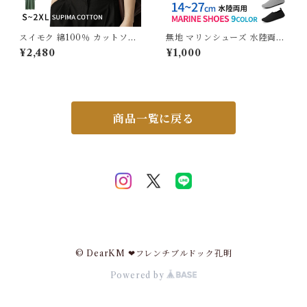
スイモク 綿100％ カットソー
無地 マリンシューズ 水陸両用
Tシャツ レディース トップス
14〜27cm レディース メンズ
¥2,480
¥1,000
Supima Cotton スーピマコッ
キッズ 子供用 室内シューズ ビ
トン 超長繊維綿 デイリー 薄手
ーチシューズ アクアシューズ
半袖 肌触りの良い素材 大きい
ウォーターシューズ ビーチサ
サイズ きれいめ 夏 ナチュラル
ンダル 排水機能 岩場 砂浜 海
おしゃれ 透けにくい 透けない
遊び 川 釣り メッシュ 介護 介
5622038【水沐良品】
護用 入浴介助 学校 室内 G20
商品一覧に戻る
9
© DearKM ❤︎フレンチブルドック孔明
Powered by