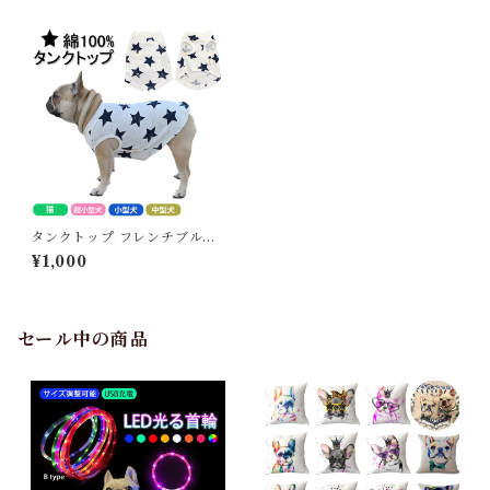
タンクトップ フレンチブルド
ック フレブル ペット服 夏 星
¥1,000
柄 シンプル 薄手 伸縮性 ペッ
ト 小型犬 中型犬 猫 超小型犬
犬の服 ドッグウェア 春 夏 秋
犬服 猫服 犬用ウェア 可愛い
お洒落 柴犬 チワワ トイプード
セール中の商品
ル KM912T