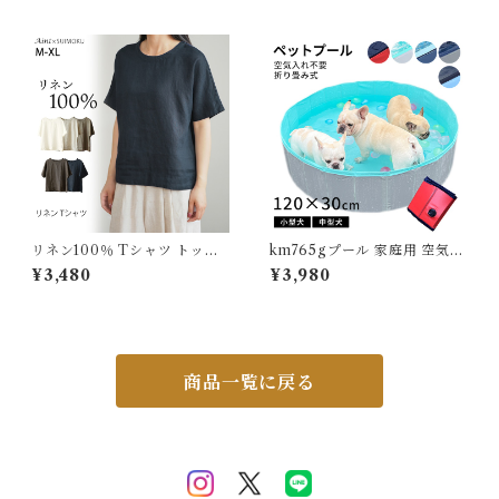
型犬 大型犬 XS S M L XL 水
ドック コーギー ゴールデンレ
遊び プール 海 川遊び SUP サ
トリバー マルチカラー ペット
ップ救命胴衣 KM514G
ペット用品 小型犬 中型犬 大型
犬 楽しい 遊び 運動不足 噛み
癖 KM786G
リネン100％ Tシャツ トップ
km765gプール 家庭用 空気入
ス レディース リネン 麻 麻10
れ不要 コンパクト 収納 持ち運
¥3,480
¥3,980
0％ 涼しい 夏 定番 ベーシック
び ペットプール ボールプール
シンプル 天然素材 定番 通気性
排水口 砂遊び 折り畳み お風呂
大人カジュアル ナチュラル ゆ
犬用 ワンちゃん プール 子供
ったり M L XL 体型カバー 軽
プール 庭遊び 水遊び 犬 アウ
い 着回し J-24241 スイモク
トドア キャンプ 暑さ対策 夏
【水沐良品】
贈り物 120cm×30cm KM76
商品一覧に戻る
5G