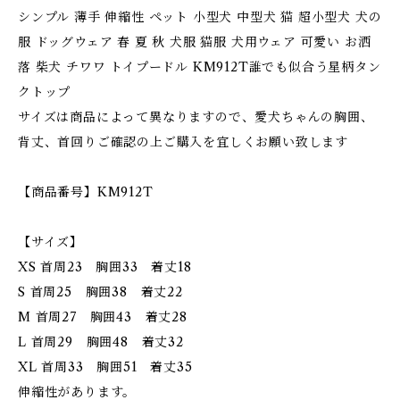
シンプル 薄手 伸縮性 ペット 小型犬 中型犬 猫 超小型犬 犬の
服 ドッグウェア 春 夏 秋 犬服 猫服 犬用ウェア 可愛い お洒
落 柴犬 チワワ トイプードル KM912T誰でも似合う星柄タン
クトップ
サイズは商品によって異なりますので、愛犬ちゃんの胸囲、
背丈、首回りご確認の上ご購入を宜しくお願い致します
【商品番号】KM912T
【サイズ】
XS 首周23 胸囲33 着丈18
S 首周25 胸囲38 着丈22
M 首周27 胸囲43 着丈28
L 首周29 胸囲48 着丈32
XL 首周33 胸囲51 着丈35
伸縮性があります。