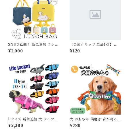
SNSで話題！ 新色追加 ランチ
【金属クリップ 単品1点】 日
バッグ ランチトート 保冷バッ
本製 サスペンダー用 高品質 金
¥1,000
¥120
グ 保温バッグ 保冷 おしゃれ
属 クリップ おむつ マナー ず
お弁当袋 お弁当入れ 保冷ラン
れにくい フレンチブルドック
チバッグ 大容量 ファスナー レ
フレブル マナーパンツ スチー
ジャー マチ 広い カワイイ 可
ルクリップ KM605G-KKK
愛い アヒル ふわふわ レディー
ス プレゼント ベージュ イエロ
ー ピンク ブルー G284
Lサイズ 新色追加 犬 ライフジ
犬 おもちゃ 歯磨き 音が鳴る
ャケット 犬用 ドッグ ペット
プープー 暇つぶし ストレス解
¥2,280
¥780
安全 安心 超小型犬 小型犬 中
消 犬用おもちゃ フレンチブル