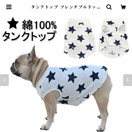
タンクトップ フレンチブルドック
フレブル ペット服 夏 星柄 シンプル
薄手 伸縮性 ペット 小型犬 中型犬
猫 超小型犬 犬の服 ドッグウェア 春
夏 秋 犬服 猫服 犬用ウェア 可愛い
お洒落 柴犬 チワワ トイプードル K
M912T | DearKM ❤︎フレンチブ
ルドック孔明