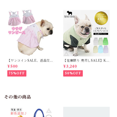
【ワンコインSALE、返品交換
【在庫限り 売尽しSALE】K
不可】KM171SK フレンチブ
M952Tダウンベスト 100%ダ
¥500
¥3,240
ルドック 犬服 女の子 ピンク
ウン・フェザー 犬 犬服 ダウン
スカート
ジャケット ベスト フレンチブ
75%OFF
50%OFF
ルドッグ 冬服 極暖 暖かい 可
愛い 寒さ対策 冬 フレブル パ
グ ダウンジャケット 犬用 ドッ
グ ウェア 防寒 アウター 雪遊
び 軽量 散歩 シニア 老犬 旅行
その他の商品