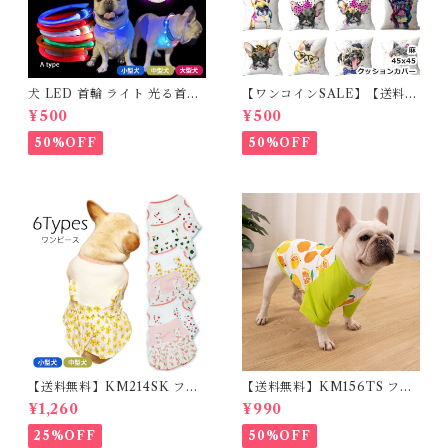
犬 LED 首輪 ライト 光る首輪
【ワンコインSALE】【送料無
USB充電 生活防水 長さ調整可
料】KM503G クッションカバ
¥500
¥500
能 首輪 犬用 ペット カラー ペ
ー フレンチブルドッグ クリー
ット用品 軽量 ドッグ用品 フレ
ム フレブル
50%OFF
50%OFF
ンチブルドック 大型犬 中型犬
小型犬 35cm/50cm/70cm 発
光 【イチオシ！】KM525G
【送料無料】KM214SK フレ
【送料無料】KM156TS フレ
ブル 女の子 スカート ワンピー
ブル Tシャツ フレンチブルド
¥1,260
¥990
ス夏 フリル 犬服 ドックウェア
ック レモン柄 犬服 ドックウェ
ア
25%OFF
50%OFF