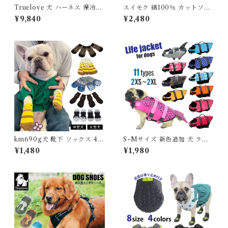
Truelove 犬 ハーネス 保冷剤
スイモク 綿100％ カットソー
付き 高機能 夏 熱中症対策 暑
Tシャツ レディース トップス
¥9,840
¥2,480
さ対策 ソフトハーネス コーデ
Supima Cotton スーピマコッ
ィラ素材 フレブル 小型犬 中型
トン 超長繊維綿 デイリー 薄手
犬 大型犬 おしゃれ 胴輪 しっ
半袖 肌触りの良い素材 大きい
かり 安全 7色 反射素材 かわい
サイズ きれいめ 夏 ナチュラル
い カラフル 夜間安全 定番 優
おしゃれ 透けにくい 透けない
しい 保冷剤対応 TLB2251
5622038【水沐良品】
km690g犬 靴下 ソックス 4足
S-Mサイズ 新色追加 犬 ライ
靴 犬靴 中型犬 大型犬 脱げな
フジャケット 犬用 ドッグ ペッ
¥1,480
¥1,980
い ドッグシューズ シューズ 滑
ト 安全 安心 超小型犬 小型犬
り止め 散歩 夏 冬 防寒 雪 ソッ
中型犬 大型犬 XS S M L XL
クスシューズ フレンチブルド
水遊び プール 海 川遊び SUP
ック フレブル 介護 足 怪我 シ
サップ救命胴衣 KM514G
ニア ケア km690g