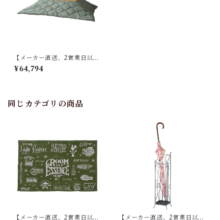
【メーカー直送、2営業日以内
に発送】【4個セット】 東谷
¥64,794
コタツ布団 長方形 W190×D2
30 リバーシブル グリーン(表)
ベージュ(裏) / ブラック(表)グ
レー(裏)
同じカテゴリの商品
【メーカー直送、2営業日以内
【メーカー直送、2営業日以内