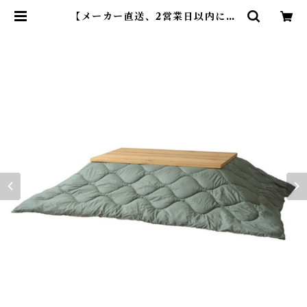
【メーカー直送、2営業日以内に発
送】【4個セット】 東谷 コタツ布団
長方形 W190×D230 リバーシブル
グリーン(表)ベージュ(裏) / ブラッ
ク(表)グレー(裏) | DearKM ❤︎フ
レンチブルドック孔明