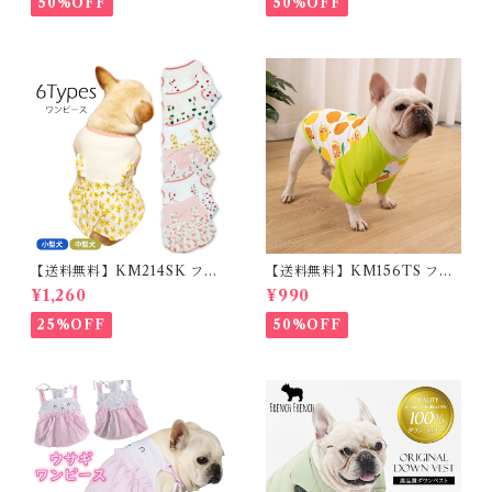
50%OFF
50%OFF
ンチブルドック 大型犬 中型犬
小型犬 35cm/50cm/70cm 発
光 【イチオシ！】KM525G
【送料無料】KM214SK フレ
【送料無料】KM156TS フレ
ブル 女の子 スカート ワンピー
ブル Tシャツ フレンチブルド
¥1,260
¥990
ス夏 フリル 犬服 ドックウェア
ック レモン柄 犬服 ドックウェ
ア
25%OFF
50%OFF