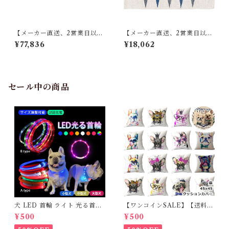
【メーカー直送、2営業日以内
【メーカー直送、2営業日以内
に発送】【4個セット】 東谷
に発送】【6個セット】 東谷
¥77,836
¥18,062
薄掛けコタツ布団 長方形 KK-
キッチンマット W50×D80 ブ
154 W190×D230 レッド／ホ
ルー/ブラウン TTR-178
ワイト
セール中の商品
犬 LED 首輪 ライト 光る首輪
【ワンコインSALE】【送料無
USB充電 生活防水 長さ調整可
料】KM503G クッションカバ
¥500
¥500
能 首輪 犬用 ペット カラー ペ
ー フレンチブルドッグ クリー
ット用品 軽量 ドッグ用品 フレ
ム フレブル