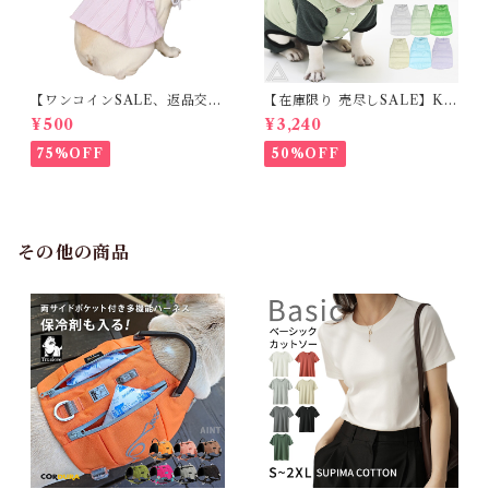
【ワンコインSALE、返品交換
【在庫限り 売尽しSALE】K
不可】KM171SK フレンチブ
M952Tダウンベスト 100%ダ
¥500
¥3,240
ルドック 犬服 女の子 ピンク
ウン・フェザー 犬 犬服 ダウン
スカート
ジャケット ベスト フレンチブ
75%OFF
50%OFF
ルドッグ 冬服 極暖 暖かい 可
愛い 寒さ対策 冬 フレブル パ
グ ダウンジャケット 犬用 ドッ
グ ウェア 防寒 アウター 雪遊
び 軽量 散歩 シニア 老犬 旅行
その他の商品