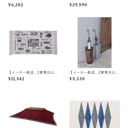
に発送】東谷 ラグ W90×D13
に発送】【8個セット】 東谷
¥6,202
¥29,590
0 グリーン TTR-141
傘立て W13.5×D15×H60 ブラ
ウン/アイボリー スチール(粉
体塗装) AKB-409
【メーカー直送、2営業日以内
【メーカー直送、2営業日以内
に発送】【6個セット】 東谷
に発送】東谷 傘立て φ21×H41
¥11,542
¥5,330
マット W75×D45 RE TTR-13
ブロンズ/グリーン/アイボリ
7
ー/シルバー スチール(粉体塗
装) LFS-427