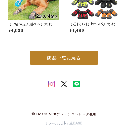
【 2足/4足入選べる】犬 靴 犬
【送料無料】km615g 犬 靴 犬
靴 ドッグシューズ シューズ 脱
靴 脱げない マジックテープ ド
¥4,080
¥4,480
げない マジックテープ 散歩 夏
ッグシューズ シューズ 散歩 夏
冬 防寒 雪 ハード 防水 スポー
冬 ハード 防水 スポーツ 介護
ツ フレンチブルドック フレブ
足 怪我 シニア ケア 小型犬 中
ル 介護 足 怪我 シニア ケア 小
型犬
型犬 中型犬 大型犬 Truelove
TLS3963 ITEM035
商品一覧に戻る
© DearKM ❤︎フレンチブルドック孔明
Powered by