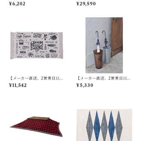
に発送】東谷 ラグ W90×D13
に発送】【8個セット】 東谷
¥6,202
¥29,590
0 グリーン TTR-141
傘立て W13.5×D15×H60 ブラ
ウン/アイボリー スチール(粉
体塗装) AKB-409
【メーカー直送、2営業日以内
【メーカー直送、2営業日以内
に発送】【6個セット】 東谷
に発送】東谷 傘立て φ21×H41
¥11,542
¥5,330
マット W75×D45 RE TTR-13
ブロンズ/グリーン/アイボリ
7
ー/シルバー スチール(粉体塗
装) LFS-427