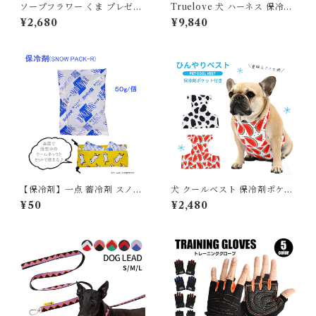
ソープフラワー くま プレゼン
Truelove 犬 ハーネス 保冷剤
ト 花 Tiny Bear ブーケ ミニ
付き 高機能 夏 熱中症対策 暑
¥2,680
¥9,840
ブーケ プチギフト ベアブーケ
さ対策 ソフトハーネス コーデ
入学式 卒業式 ブーケ 花束 ソ
ィラ素材 フレブル 小型犬 中型
ープ 誕生日 母の日 退職祝い
犬 大型犬 おしゃれ 胴輪 しっ
フラワーギフト おしゃれ 可愛
かり 安全 7色 反射素材 かわい
い ホワイトデー ピンク レッド
い カラフル 夜間安全 定番 優
ラベンダー オレンジ ブルー 送
しい 保冷剤対応 TLB2251
料無料 SF-KUSO-23040
【保冷剤】一点 蓄冷剤 スノー
犬 クールベスト 保冷剤ポケッ
パック 50g ペットクールネッ
ト付き ひんやり 冷感 犬用 夏
¥50
¥2,480
ク用
ベスト 夏服 熱中症対策 防水
多層構造 柔らかマジックテー
プ 調整可能 背中 お腹 胸 冷却
中型犬 スイカ柄 牛柄 おしゃれ
かわいい 散歩 アウトドア フレ
ンチブルドッグ フレブル パグ
コーギー KM285G