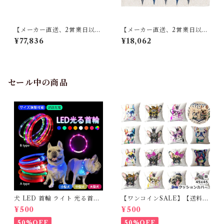
【メーカー直送、2営業日以内
【メーカー直送、2営業日以内
に発送】【4個セット】 東谷
に発送】【6個セット】 東谷
¥77,836
¥18,062
薄掛けコタツ布団 長方形 KK-
キッチンマット W50×D80 ブ
154 W190×D230 レッド／ホ
ルー/ブラウン TTR-178
ワイト
セール中の商品
犬 LED 首輪 ライト 光る首輪
【ワンコインSALE】【送料無
USB充電 生活防水 長さ調整可
料】KM503G クッションカバ
¥500
¥500
能 首輪 犬用 ペット カラー ペ
ー フレンチブルドッグ クリー
ット用品 軽量 ドッグ用品 フレ
ム フレブル
50%OFF
50%OFF