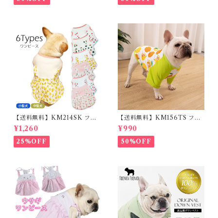
ンチブルドック 大型犬 中型犬
小型犬 35cm/50cm/70cm 発
光 【イチオシ！】KM525G
【送料無料】KM214SK フレ
【送料無料】KM156TS フレ
ブル 女の子 スカート ワンピー
ブル Tシャツ フレンチブルド
¥1,260
¥990
ス夏 フリル 犬服 ドックウェア
ック レモン柄 犬服 ドックウェ
ア
25%OFF
50%OFF