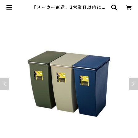
【メーカー直送、2営業日以内に発
送】【10個セット】 ゴミ箱 ダスト
ボックス ふた付き 20リットル 20L
スリム お洒落 台所 リビング くず入
れ リモート 書類 オフィス スライド
臭い漏れない 東谷 LFS-846 | De
arKM ❤︎フレンチブルドック孔明