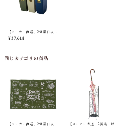
【メーカー直送、2営業日以内
に発送】【10個セット】 ゴミ
¥37,614
箱 ダストボックス ふた付き 2
0リットル 20L スリム お洒落
台所 リビング くず入れ リモー
ト 書類 オフィス スライド 臭
い漏れない 東谷 LFS-846
同じカテゴリの商品
【メーカー直送、2営業日以内
【メーカー直送、2営業日以内