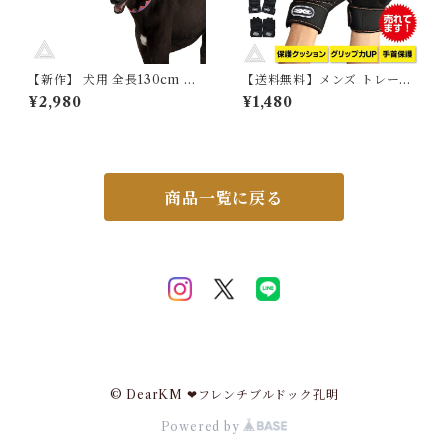
【新作】 犬用 全長130cm 丈
【送料無料】メンズ トレーニ
夫 フレンチブルドッグ 小型犬
ンググローブ 筋トレ 用 グロー
¥2,980
¥1,480
中型犬 大型犬 エスニック柄 お
ブ 手袋 ダンベル ボディパンプ
しゃれ かわいい 定番 カラフル
スタジオ 機能性 両手 ダンス
フレブル パグ ペット用 お出か
ジム 滑り止め 保護クッション
け お散歩 おしゃれ イタグレ
グリップ力 手首保護 バーベル
【HiDREAM】【HD00200
ウェイトリフティング ブラッ
9】
ク 黒 アウトドア フィッシング
商品一覧に戻る
サイクリング G030
© DearKM ❤︎フレンチブルドック孔明
Powered by