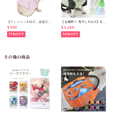
【ワンコインSALE、返品交換
【在庫限り 売尽しSALE】K
不可】KM171SK フレンチブ
M952Tダウンベスト 100%ダ
¥500
¥3,240
ルドック 犬服 女の子 ピンク
ウン・フェザー 犬 犬服 ダウン
スカート
ジャケット ベスト フレンチブ
75%OFF
50%OFF
ルドッグ 冬服 極暖 暖かい 可
愛い 寒さ対策 冬 フレブル パ
グ ダウンジャケット 犬用 ドッ
グ ウェア 防寒 アウター 雪遊
び 軽量 散歩 シニア 老犬 旅行
その他の商品