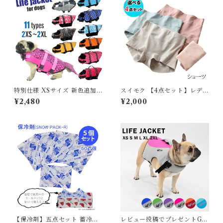
カーキ ブラック ホワイト 568
ョートパンツ レギンス 脚 ウォ
2612【水沐良品】
ーキング ジョギング 長袖 G23
6OP
特別仕様 XSサイズ 新色追加
スイモク 【4点セット】レディ
犬 ライフジャケット 犬用 ドッ
ースショーツ 下着 インナー 無
¥2,480
¥2,000
グ ペット 安全 安心 超小型犬
地 淡い アンダーウェア 薄いカ
小型犬 中型犬 大型犬 XS S M
ラー 薄手 パンツ シンプル 通
L XL 水遊び プール 海 川遊び
気性 女性用 下着 丈夫 伸縮性
SUP サップ救命胴衣 KM514
ストレスフリーパンツ スタン
G
ダード パンティー5677922
【水沐良品】
【保冷剤】五点セット 蓄冷剤
レビュー投稿でプレゼントGE