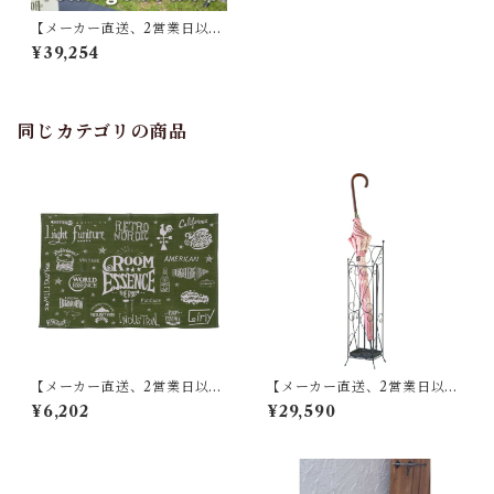
【メーカー直送、2営業日以内
に発送】【3個セット】 東谷
¥39,254
フォールディングサイドテー
ブル MIP-91 カモフラージュ
／グリーン／ネイビー W50.5
×D31.5×H53
同じカテゴリの商品
【メーカー直送、2営業日以内
【メーカー直送、2営業日以内
に発送】東谷 ラグ W90×D13
に発送】【8個セット】 東谷
¥6,202
¥29,590
0 グリーン TTR-141
傘立て W13.5×D15×H60 ブラ
ウン/アイボリー スチール(粉
体塗装) AKB-409