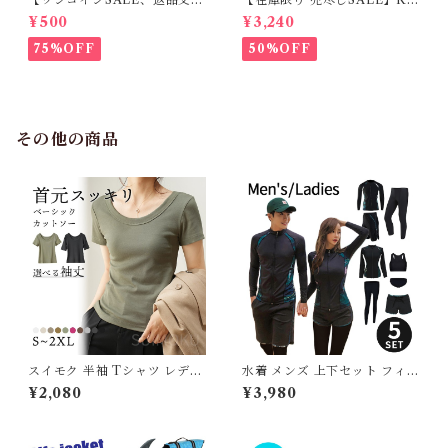
不可】KM171SK フレンチブ
M952Tダウンベスト 100%ダ
¥500
¥3,240
ルドック 犬服 女の子 ピンク
ウン・フェザー 犬 犬服 ダウン
スカート
ジャケット ベスト フレンチブ
75%OFF
50%OFF
ルドッグ 冬服 極暖 暖かい 可
愛い 寒さ対策 冬 フレブル パ
グ ダウンジャケット 犬用 ドッ
グ ウェア 防寒 アウター 雪遊
び 軽量 散歩 シニア 老犬 旅行
その他の商品
スイモク 半袖 Tシャツ レディ
水着 メンズ 上下セット フィッ
ース トップス カットソー リブ
トネス水着 ラッシュガード レ
¥2,080
¥3,980
デイリー 肌触りの良い素材 大
ディース 体型カバー シンプル
きいサイズ きれいめ 夏 ナチュ
かわいい セパレート フィット
ラル おしゃれ 透けにくい 透け
ネスウェア 大きいサイズ おし
ない オフィス スーツ シンプル
ゃれ 長袖 セット タンキニ シ