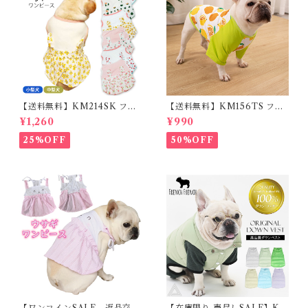
【送料無料】KM214SK フレ
【送料無料】KM156TS フレ
ブル 女の子 スカート ワンピー
ブル Tシャツ フレンチブルド
¥1,260
¥990
ス夏 フリル 犬服 ドックウェア
ック レモン柄 犬服 ドックウェ
ア
25%OFF
50%OFF
【ワンコインSALE、返品交換
【在庫限り 売尽しSALE】K