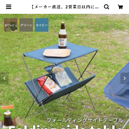
【メーカー直送、2営業日以内に発
送】【3個セット】 東谷 フォールデ
ィングサイドテーブル MIP-91 カ
モフラージュ／グリーン／ネイビー
W50.5×D31.5×H53 | DearKM
❤︎フレンチブルドック孔明