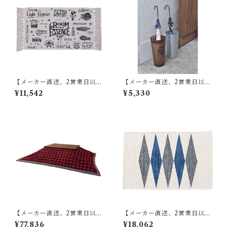
【メーカー直送、2営業日以内
【メーカー直送、2営業日以内
に発送】【6個セット】 東谷
に発送】東谷 傘立て φ21×H41
¥11,542
¥5,330
マット W75×D45 RE TTR-13
ブロンズ/グリーン/アイボリ
7
ー/シルバー スチール(粉体塗
装) LFS-427
【メーカー直送、2営業日以内
【メーカー直送、2営業日以内
に発送】【4個セット】 東谷
に発送】【6個セット】 東谷
¥77,836
¥18,062