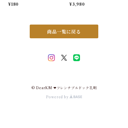
スノーパック 50g ペットクー
T 新 ライフジャケット 高品質
¥180
¥3,980
ルネック用
犬 犬用 救命胴衣 ドッグ ペッ
ト 水遊び プール 海 川遊び S
UP サップ 軽量 XPE素材 防
水加工 速乾 ハンドル付き Dリ
ング XS S M L XL 2XL チワ
ワ フレブル 超小型犬 小型犬
商品一覧に戻る
中型犬 大型犬 KM895JK
© DearKM ❤︎フレンチブルドック孔明
Powered by