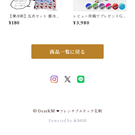
【保冷剤】五点セット 蓄冷剤
レビュー投稿でプレゼントGE
スノーパック 50g ペットクー
T 新 ライフジャケット 高品質
¥180
¥3,980
ルネック用
犬 犬用 救命胴衣 ドッグ ペッ
ト 水遊び プール 海 川遊び S
UP サップ 軽量 XPE素材 防
水加工 速乾 ハンドル付き Dリ
ング XS S M L XL 2XL チワ
ワ フレブル 超小型犬 小型犬
商品一覧に戻る
中型犬 大型犬 KM895JK
© DearKM ❤︎フレンチブルドック孔明
Powered by