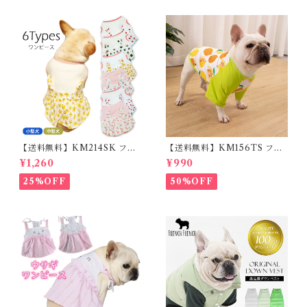
光 【イチオシ！】KM525G
【送料無料】KM214SK フレ
【送料無料】KM156TS フレ
ブル 女の子 スカート ワンピー
ブル Tシャツ フレンチブルド
¥1,260
¥990
ス夏 フリル 犬服 ドックウェア
ック レモン柄 犬服 ドックウェ
ア
25%OFF
50%OFF