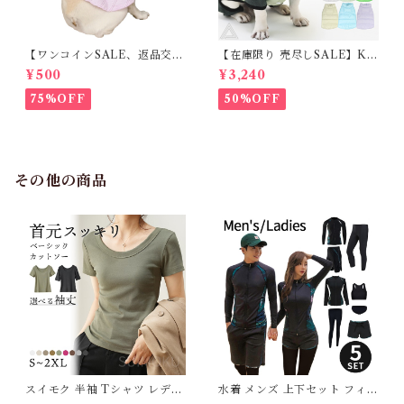
【ワンコインSALE、返品交換
【在庫限り 売尽しSALE】K
不可】KM171SK フレンチブ
M952Tダウンベスト 100%ダ
¥500
¥3,240
ルドック 犬服 女の子 ピンク
ウン・フェザー 犬 犬服 ダウン
スカート
ジャケット ベスト フレンチブ
75%OFF
50%OFF
ルドッグ 冬服 極暖 暖かい 可
愛い 寒さ対策 冬 フレブル パ
グ ダウンジャケット 犬用 ドッ
グ ウェア 防寒 アウター 雪遊
び 軽量 散歩 シニア 老犬 旅行
その他の商品
スイモク 半袖 Tシャツ レディ
水着 メンズ 上下セット フィッ
ース トップス カットソー リブ
トネス水着 ラッシュガード レ