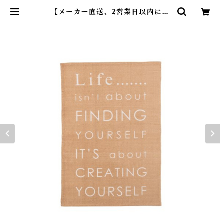
【メーカー直送、2営業日以内に発
送】【6個セット】 東谷 ラグ W90
×D130 ベージュ/ブラック/グレー
TTR-125 | DearKM ❤︎フレンチ
ブルドック孔明