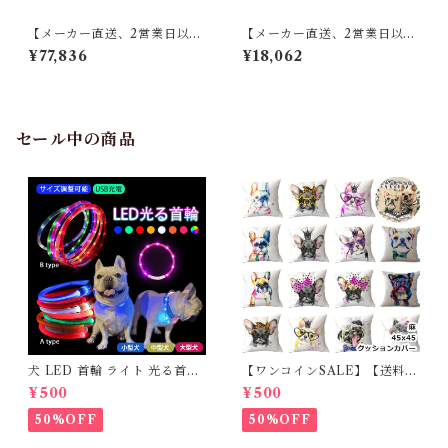
【メーカー直送、2営業日以内
【メーカー直送、2営業日以内
に発送】【4個セット】 東谷
に発送】【6個セット】 東谷
¥77,836
¥18,062
薄掛けコタツ布団 長方形 KK-
キッチンマット W50×D80 ブ
154 W190×D230 レッド／ホ
ルー/ブラウン TTR-178
ワイト
セール中の商品
犬 LED 首輪 ライト 光る首輪
【ワンコインSALE】【送料無
USB充電 生活防水 長さ調整可
料】KM503G クッションカバ
¥500
¥500
能 首輪 犬用 ペット カラー ペ
ー フレンチブルドッグ クリー
ット用品 軽量 ドッグ用品 フレ
ム フレブル
50%OFF
50%OFF
ンチブルドック 大型犬 中型犬
小型犬 35cm/50cm/70cm 発