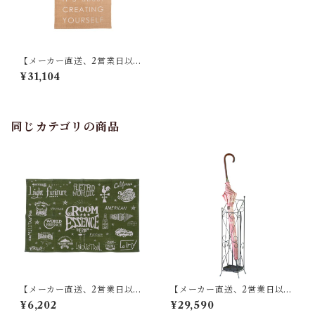
【メーカー直送、2営業日以内
に発送】【6個セット】 東谷
¥31,104
ラグ W90×D130 ベージュ/ブ
ラック/グレー TTR-125
同じカテゴリの商品
【メーカー直送、2営業日以内
【メーカー直送、2営業日以内
に発送】東谷 ラグ W90×D13
に発送】【8個セット】 東谷
¥6,202
¥29,590
0 グリーン TTR-141
傘立て W13.5×D15×H60 ブラ