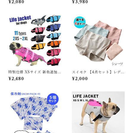
¥2,080
¥3,980
デイリー 肌触りの良い素材 大
ディース 体型カバー シンプル
きいサイズ きれいめ 夏 ナチュ
かわいい セパレート フィット
ラル おしゃれ 透けにくい 透け
ネスウェア 大きいサイズ おし
ない オフィス スーツ シンプル
ゃれ 長袖 セット タンキニ シ
カーキ ブラック ホワイト 568
ョートパンツ レギンス 脚 ウォ
2612【水沐良品】
ーキング ジョギング 長袖 G23
6OP
特別仕様 XSサイズ 新色追加
スイモク 【4点セット】レディ
犬 ライフジャケット 犬用 ドッ
ースショーツ 下着 インナー 無
¥2,480
¥2,000
グ ペット 安全 安心 超小型犬
地 淡い アンダーウェア 薄いカ
小型犬 中型犬 大型犬 XS S M
ラー 薄手 パンツ シンプル 通
L XL 水遊び プール 海 川遊び
気性 女性用 下着 丈夫 伸縮性
SUP サップ救命胴衣 KM514
ストレスフリーパンツ スタン
G
ダード パンティー5677922
【水沐良品】