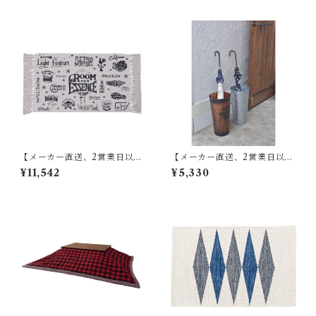
ウン/アイボリー スチール(粉
体塗装) AKB-409
【メーカー直送、2営業日以内
【メーカー直送、2営業日以内
に発送】【6個セット】 東谷
に発送】東谷 傘立て φ21×H41
¥11,542
¥5,330
マット W75×D45 RE TTR-13
ブロンズ/グリーン/アイボリ
7
ー/シルバー スチール(粉体塗
装) LFS-427