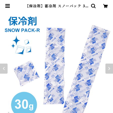
【保冷剤】蓄冷剤 スノーパック 30
g ペットクールネック用 クールベス
ト用 お弁当 ケーキ 保冷 冷やす G
002 | DearKM ❤︎フレンチブルド
ック孔明