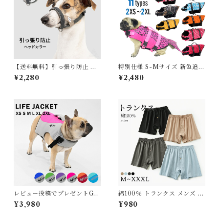
【送料無料】引っ張り防止 ヘ
特別仕様 S-Mサイズ 新色追加
ッドカラー ジェントルリーダ
犬 ライフジャケット 犬用 ドッ
¥2,280
¥2,480
ー S M L XL 小型犬 中型犬 大
グ ペット 安全 安心 超小型犬
型犬 トレーニング 問題行動 拾
小型犬 中型犬 大型犬 XS S M
い食い 飛びつき マズル装着 コ
L XL 水遊び プール 海 川遊び
ントロール 散歩 便利アイテム
SUP サップ救命胴衣 KM514
トレーニンググッズ 安全 安心
G
おしゃれ【HiDREAM】【H
D029013】
レビュー投稿でプレゼントGE
綿100％ トランクス メンズ メ
T 新 ライフジャケット 高品質
ンズ下着 インナーパンツ パン
¥3,980
¥980
犬 犬用 救命胴衣 ドッグ ペッ
ツ 男性 男子 男性下着 綿 コッ
ト 水遊び プール 海 川遊び S
トン100％ 下着 パンツ 無地