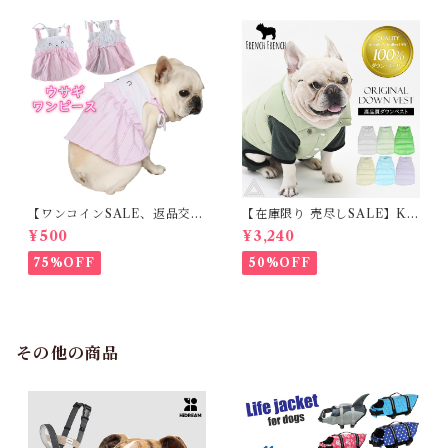
【ワンコインSALE、返品交換
【在庫限り 売尽しSALE】K
不可】KM171SK フレンチブ
M952Tダウンベスト 100%ダ
¥500
¥3,240
ルドック 犬服 女の子 ピンク
ウン・フェザー 犬 犬服 ダウン
スカート
ジャケット ベスト フレンチブ
75%OFF
50%OFF
ルドッグ 冬服 極暖 暖かい 可
愛い 寒さ対策 冬 フレブル パ
グ ダウンジャケット 犬用 ドッ
グ ウェア 防寒 アウター 雪遊
び 軽量 散歩 シニア 老犬 旅行
その他の商品