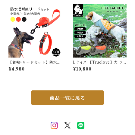
UP サップ 軽量 XPE素材 防
シンプル 前開き プレゼント 彼
水加工 速乾 ハンドル付き Dリ
氏 大きいサイズ ゆったり 568
ング XS S M L XL 2XL チワ
7238 スイモク【水沐良品】
ワ フレブル 超小型犬 小型犬
中型犬 大型犬 KM895JK
【首輪+リードセット】防水首
Lサイズ 【Truelove】犬 ラ
輪 リード セット 犬 ウォータ
イフジャケット ハンドル付き
¥4,980
¥10,800
ープルーフ 犬用 ドッグ ペット
リードフック有り 高品質 フロ
カラフル 防水 雨の日 水遊び
ート 小型犬 中型犬 大型犬 SU
防水 水洗いOK 衛生的 耐久力
P カヌー 海 川遊び 丈夫 TL-
便利 安全 安心 小型犬 中型犬
GEAR ネオングリーン ネオン
大型犬 3XS 2XS XS S M L X
オレンジ ボーダーコリー ゴー
L 水遊び プール 海 川遊び SU
ルデンレトリーバー TLY1951
商品一覧に戻る
P サップ 丈夫 Truelove ITE
M025