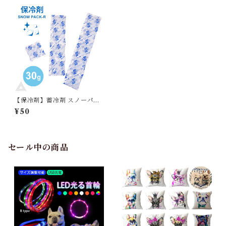
【保冷剤】蓄冷剤 スノーパッ
ク 30g ペットクールネック用
¥50
クールベスト用 お弁当 ケーキ
保冷 冷やす G002
セール中の商品