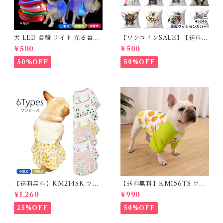
犬 LED 首輪 ライト 光る首輪
【ワンコインSALE】【送料無
USB充電 生活防水 長さ調整可
料】KM503G クッションカバ
¥500
¥500
能 首輪 犬用 ペット カラー ペ
ー フレンチブルドッグ クリー
ット用品 軽量 ドッグ用品 フレ
ム フレブル
50%OFF
50%OFF
ンチブルドック 大型犬 中型犬
小型犬 35cm/50cm/70cm 発
光 【イチオシ！】KM525G
【送料無料】KM214SK フレ
【送料無料】KM156TS フレ
ブル 女の子 スカート ワンピー
ブル Tシャツ フレンチブルド
¥1,260
¥990
ス夏 フリル 犬服 ドックウェア
ック レモン柄 犬服 ドックウェ
ア
25%OFF
50%OFF