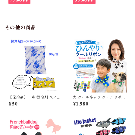
75%OFF
50%OFF
ルドッグ 冬服 極暖 暖かい 可
愛い 寒さ対策 冬 フレブル パ
グ ダウンジャケット 犬用 ドッ
グ ウェア 防寒 アウター 雪遊
び 軽量 散歩 シニア 老犬 旅行
その他の商品
【保冷剤】一点 蓄冷剤 スノー
犬 クールネック クールリボン
パック 50g ペットクールネッ
保冷剤ポケット付き クールス
¥50
¥1,580
ク用
カーフ 冷感ネッククーラー ペ
ット 大人 子供 お揃い 愛犬と
お揃い おしゃれ ドット柄 熱中
症対策 首元ひんやり 軽量 高耐
久 モノトーン ビビッドカラー
派手 全5色 M L 小型犬 中型犬
大型犬 KM333G