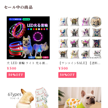
ル 介護 足 怪我 シニア ケア 小
型犬 中型犬 大型犬 Truelove
セール中の商品
TLS3963 ITEM035
犬 LED 首輪 ライト 光る首輪
【ワンコインSALE】【送料無
USB充電 生活防水 長さ調整可
料】KM503G クッションカバ
¥500
¥500
能 首輪 犬用 ペット カラー ペ
ー フレンチブルドッグ クリー
ット用品 軽量 ドッグ用品 フレ
ム フレブル
50%OFF
50%OFF
ンチブルドック 大型犬 中型犬
小型犬 35cm/50cm/70cm 発
光 【イチオシ！】KM525G