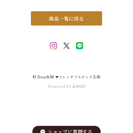
ト用 洗いやすい 水遊び 乾きや
け ハーネス取り付け リード取
すい 超小型犬 小型犬 中型犬
り付け 小型犬 中型犬 大型犬
大型犬
点灯 点滅 ペット用 ドッグラン
夜 安全 事故防止 安全グッズ L
商品一覧に戻る
R9961
© DearKM ❤︎フレンチブルドック孔明
Powered by
ショップに質問する