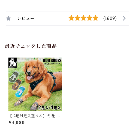
レビュー
(1609)
最近チェックした商品
【 2足/4足入選べる】犬 靴 犬
靴 ドッグシューズ シューズ 脱
¥4,080
げない マジックテープ 散歩 夏
冬 防寒 雪 ハード 防水 スポー
ツ フレンチブルドック フレブ