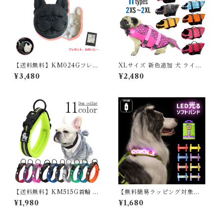
【送料無料】KM024Gフレン
XLサイズ 新色追加 犬 ライフ
チブルドッグ フレブル アロマ
ジャケット 犬用 ドッグ ペット
¥3,480
¥2,480
ストーン 車内アロマ グッズ
安全 安心 超小型犬 小型犬 中
型犬 大型犬 XS S M L XL 水
遊び プール 海 川遊び SUP サ
ップ救命胴衣 KM514G
【送料無料】KM515G首輪 犬
【無料簡易ラッピング対象】
定番 クッション入り 痛くない
犬用 LED ライト 光 ソフトバ
¥1,980
¥1,680
通気性 おしゃれ かわいい カラ
ンド 軽量 USB充電 明るい や
フルフレンチブルドッグ ペッ
わらかい 夜間散歩 首輪取り付