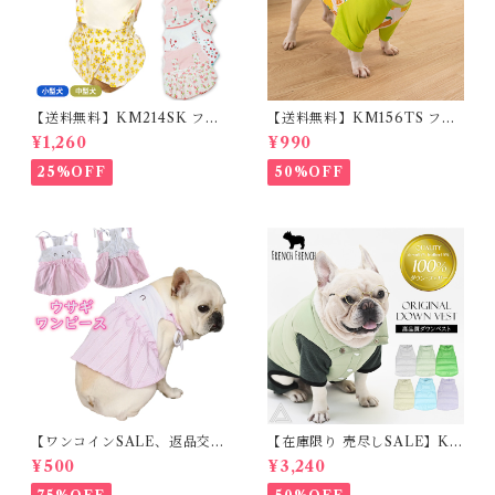
【送料無料】KM214SK フレ
【送料無料】KM156TS フレ
ブル 女の子 スカート ワンピー
ブル Tシャツ フレンチブルド
¥1,260
¥990
ス夏 フリル 犬服 ドックウェア
ック レモン柄 犬服 ドックウェ
ア
25%OFF
50%OFF
【ワンコインSALE、返品交換
【在庫限り 売尽しSALE】K
不可】KM171SK フレンチブ
M952Tダウンベスト 100%ダ
¥500
¥3,240
ルドック 犬服 女の子 ピンク
ウン・フェザー 犬 犬服 ダウン
スカート
ジャケット ベスト フレンチブ