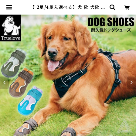
【 2足/4足入選べる】犬 靴 犬靴 ド
ッグシューズ シューズ 脱げない マ
ジックテープ 散歩 夏 冬 防寒 雪 ハ
ード 防水 スポーツ フレンチブルド
ック フレブル 介護 足 怪我 シニア
ケア 小型犬 中型犬 大型犬 Truelo
ve TLS3963 ITEM035 | Dear
KM ❤︎フレンチブルドック孔明