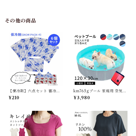
愛い 寒さ対策 冬 フレブル パ
グ ダウンジャケット 犬用 ドッ
グ ウェア 防寒 アウター 雪遊
び 軽量 散歩 シニア 老犬 旅行
その他の商品
【保冷剤】六点セット 蓄冷剤
km765gプール 家庭用 空気入
スノーパック 50g ペットクー
れ不要 コンパクト 収納 持ち運
¥210
¥3,980
ルネック用
び ペットプール ボールプール
排水口 砂遊び 折り畳み お風呂
犬用 ワンちゃん プール 子供
プール 庭遊び 水遊び 犬 アウ
トドア キャンプ 暑さ対策 夏
贈り物 120cm×30cm KM76
5G