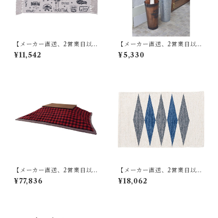
【メーカー直送、2営業日以内
【メーカー直送、2営業日以内
に発送】【6個セット】 東谷
に発送】東谷 傘立て φ21×H41
¥11,542
¥5,330
マット W75×D45 RE TTR-13
ブロンズ/グリーン/アイボリ
7
ー/シルバー スチール(粉体塗
装) LFS-427
【メーカー直送、2営業日以内
【メーカー直送、2営業日以内
に発送】【4個セット】 東谷
に発送】【6個セット】 東谷
¥77,836
¥18,062
薄掛けコタツ布団 長方形 KK-
キッチンマット W50×D80 ブ
154 W190×D230 レッド／ホ
ルー/ブラウン TTR-178
ワイト