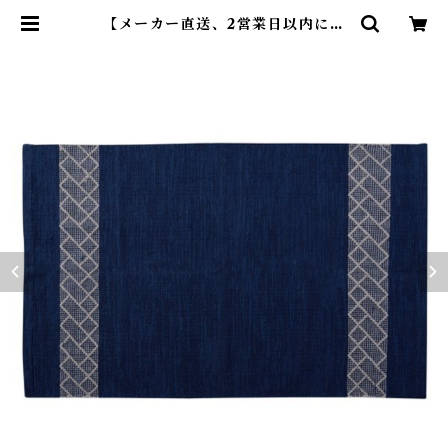
【メーカー直送、2営業日以内に発
送】東谷 ラグ W130×D190 ブル
ー/ブラウン TTR-157 | DearKM
❤︎フレンチブルドック孔明