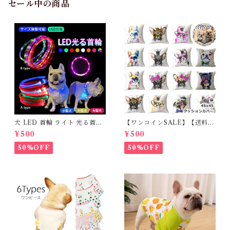
セール中の商品
犬 LED 首輪 ライト 光る首輪
【ワンコインSALE】【送料無
USB充電 生活防水 長さ調整可
料】KM503G クッションカバ
¥500
¥500
能 首輪 犬用 ペット カラー ペ
ー フレンチブルドッグ クリー
ット用品 軽量 ドッグ用品 フレ
ム フレブル
50%OFF
50%OFF
ンチブルドック 大型犬 中型犬
小型犬 35cm/50cm/70cm 発
光 【イチオシ！】KM525G