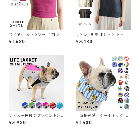
スイモク カットソー 半袖 ノー
リネン100％ Tシャツ トップ
スリーブ レディース Tシャツ
ス レディース リネン 麻 麻10
¥1,680
¥3,480
シンプル トップス きれいめ 大
0％ 涼しい 夏 定番 ベーシック
きいサイズ 夏 春 リブカットソ
シンプル 天然素材 定番 通気性
ー トップス 可愛い 洗える ス
大人カジュアル ナチュラル ゆ
ーツ インナー ストレッチ 無地
ったり M L XL 体型カバー 軽
ベーシック オフィス 562344
い 着回し J-24241 スイモク
5【水沐良品】
【水沐良品】
レビュー投稿でプレゼントGE
【新柄登場】クールネック 犬
T 新 ライフジャケット 高品質
夏 長時間保冷 4層構造生地使
¥3,980
¥1,580
犬 犬用 救命胴衣 ドッグ ペッ
用 犬クールネック ひんやり 暑
ト 水遊び プール 海 川遊び S
さ対策 リード穴付き 保冷剤ス
UP サップ 軽量 XPE素材 防
ヌード 首 裏生地防水 アルミ
水加工 速乾 ハンドル付き Dリ
フレンチブルドック フレブル