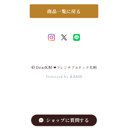
ング XS S M L XL 2XL チワ
クールスヌード おしゃれ スイ
ワ フレブル 超小型犬 小型犬
カ 牛柄 熱中症予防 小型犬 中
商品一覧に戻る
中型犬 大型犬 KM895JK
型犬 大型犬 2026年 KM882
G
© DearKM ❤︎フレンチブルドック孔明
Powered by
ショップに質問する