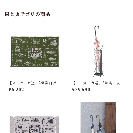
同じカテゴリの商品
【メーカー直送、2営業日以内
【メーカー直送、2営業日以内
に発送】東谷 ラグ W90×D13
に発送】【8個セット】 東谷
¥6,202
¥29,590
0 グリーン TTR-141
傘立て W13.5×D15×H60 ブラ
ウン/アイボリー スチール(粉
体塗装) AKB-409