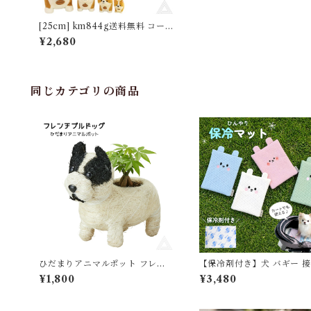
[25cm] km844g送料無料 コー
ギー ぬいぐるみ 人形 ウェルシュ
¥2,680
コーギー 25cm 40cm 55cm 90
cm 4サイズ インテリア 枕 腰掛
け かわいい 桃尻 ハート プレゼン
ト ギフト 誕生日 犬 ペット ふわ
ふわ 癒し KM844G
同じカテゴリの商品
ひだまりアニマルポット フレン
【保冷剤付き】犬 バギー 
チブルドッグ フレブル 穴なし 53
感 ひんやり 保冷マット ペ
¥1,800
¥3,480
92 植木鉢 おしゃれ ガーデニング
ート キャリーバッグ 保冷剤 ペッ
園芸用品 フラワーポット 動物モ
ト用クールクッション ジェ
チーフ鉢 小物入れ インテリア 犬
ート 冷感マット クールマッ