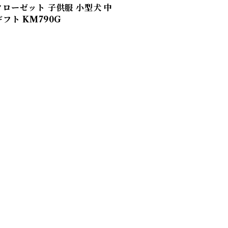
クローゼット 子供服 小型犬 中
フト KM790G