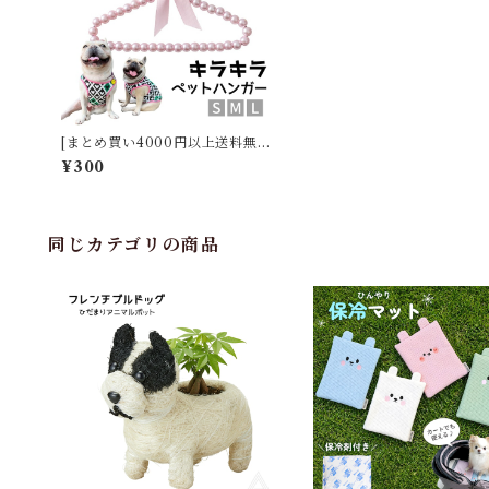
[まとめ買い4000円以上送料無
料］km790gペット ハンガー 犬
¥300
服用ハンガー 1本 ペット用ハンガ
ー 可愛い パール ベビーハンガー
犬 猫 いぬ ねこ 犬服 猫服 おしゃ
れに収納 収納 犬服の整理 ディス
プレイ クローゼット 子供服 小型
同じカテゴリの商品
犬 中型犬 ペットウェア ペットハ
ンガー プレゼント ギフト KM79
0G