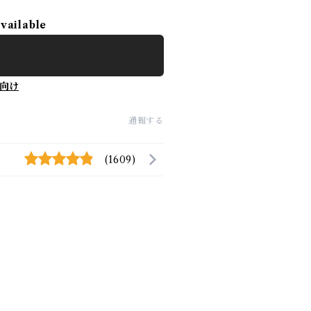
available
向け
通報する
(1609)