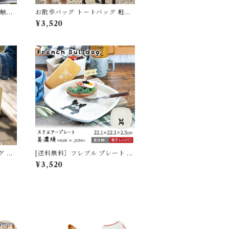
接触冷
お散歩バッグ トートバッグ 軽量
ットカ
ドッグ イヌ 犬 散歩 バッグ 北欧
¥3,520
コンパクト 多ポケット 収納力 ト
ル シ
ート 小型犬 中型犬 大型犬 お散歩
ト 冷
グッズ おしゃれ シンプル レディ
ース メンズ プレゼント moz(モ
け おし
ズ) 北欧ブランド ミニキャンバス
トートバッグ 766001
グ フ
[送料無料］フレブル プレート 日
 ミニ
本製 美濃焼 スクエアープレート
¥3,520
ト ア
フレンチブルドッグ お皿 スクエ
 お散
ア 犬 犬柄 食洗機対応 電子レンジ
ユニー
対応 正方形 正角 皿 食器 22cm
ち ギフ
ホワイト おしゃれ かわいい カフ
 アニマ
ェ風 大皿 洋風 磁器 プレゼント
オーナーグッズ TK039G