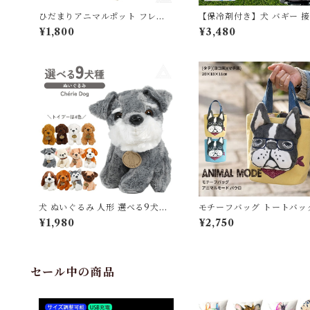
ひだまりアニマルポット フレン
【保冷剤付き】犬 バギー 
チブルドッグ フレブル 穴なし 53
感 ひんやり 保冷マット ペ
¥1,800
¥3,480
92 植木鉢 おしゃれ ガーデニング
ート キャリーバッグ 保冷剤 ペッ
園芸用品 フラワーポット 動物モ
ト用クールクッション ジェ
チーフ鉢 小物入れ インテリア 犬
ート 冷感マット クールマッ
グッズ おしゃれ 可愛い 犬好き 癒
感 暑さ対策 夏 コンパクト カート
し プレゼント ギフト 贈り物 539
アクセサリー 犬 猫 お出か
2
ゃれ かわいい プレゼント KM84
0G
犬 ぬいぐるみ 人形 選べる9犬種
モチーフバッグ トートバッ
プレゼント 子供 クリスマス 誕生
レンチブルドッグ フレブル
¥1,980
¥2,750
日 母の日 ホワイトデー かわいい
トート サブバッグ コンパク
お悔み ペット供養 ビーグル パグ
ニマルバッグ 犬グッズ ミニ
チワワ トイプードル ミニチュア
歩バッグ かわいい 個性的 
シュナウザー ゴールデンレトリ
ク お出かけ 散歩 ちょい持
バー ハスキー ラブラドール セン
ト プレゼント Kusuguru
セール中の商品
トバーナード 小さい TOYDOG
ルモード 26-9035