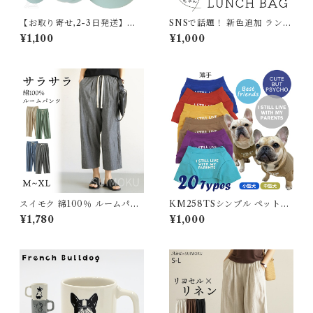
【お取り寄せ,2-3日発送】
SNSで話題！ 新色追加 ランチ
【日本製】 おやつ缶 犬 全10
バッグ ランチトート 保冷バッ
¥1,100
¥1,000
種 愛犬用 おやつ 可愛い かわ
グ 保温バッグ 保冷 おしゃれ
いい プレゼント ギフト 飼い主
お弁当袋 お弁当入れ 保冷ラン
さん グッズ お出かけ 犬雑貨
チバッグ 大容量 ファスナー レ
携帯おやつケース ゴールデン
ジャー マチ 広い カワイイ 可
レトリバー ダックス チワワ ト
愛い アヒル ふわふわ レディー
イプードル フレンチブルドッ
ス プレゼント ベージュ イエロ
グ ヨークシャーテリア 柴犬 T
ー ピンク ブルー G284
K032G
スイモク 綿100％ ルームパン
KM258TSシンプル ペットT
ツ ロング丈 サラサラ パジャマ
シャツ 夏 春 デイリーTシャツ
¥1,780
¥1,000
9分丈 ゆったり ルームウェア
フレブル フレンチブルドッグ
レディース ポケット付き 春 夏
カラフル 犬服 ペットウェア 小
無地 長ズボン ナイトウェア コ
型犬 中型犬 薄手
ットン シンプル オシャレ 薄手
軽い 快適 部屋着 5686423
【水沐良品】