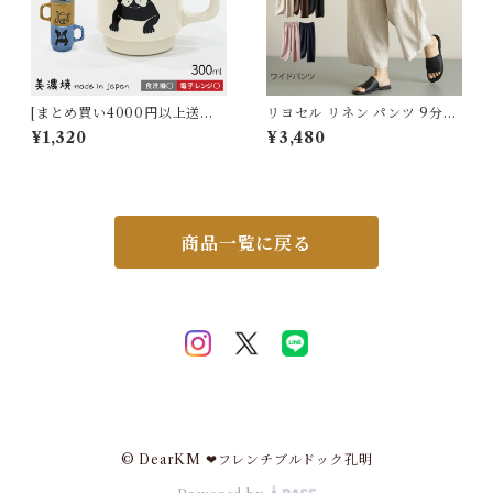
[まとめ買い4000円以上送料
リヨセル リネン パンツ 9分丈
無料］TK015G TK040Gフレ
ワイドパンツ ゆったり 5色展
¥1,320
¥3,480
ブル マグカップ 日本製 美濃焼
開 リネンパンツ 麻 リネン パ
マグ フレンチブルドッグ 犬 犬
ンツ レディース 無地 おしゃれ
柄 食洗機対応 電子レンジ対応
体型カバー ウエストゴム 涼し
300ml 350ml スタッキング
い 通気性 天然素材 春 夏 秋 通
マグ カップ コーヒー コーヒー
勤 ルームパンツ 5625871 ス
マグ コーヒーカップ 磁器 犬友
イモク【水沐良品】
商品一覧に戻る
プレゼント オーナーグッズ
© DearKM ❤︎フレンチブルドック孔明