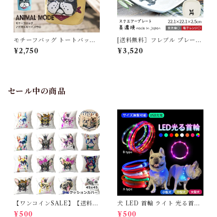
モチーフバッグ トートバッグ
[送料無料］フレブル プレート
フレンチブルドッグ フレブル
日本製 美濃焼 スクエアープレ
¥2,750
¥3,520
ミニトート サブバッグ コンパ
ート フレンチブルドッグ お皿
クト アニマルバッグ 犬グッズ
スクエア 犬 犬柄 食洗機対応
ミニ お散歩バッグ かわいい 個
電子レンジ対応 正方形 正角 皿
性的 ユニーク お出かけ 散歩
食器 22cm ホワイト おしゃれ
ちょい持ち ギフト プレゼント
かわいい カフェ風 大皿 洋風
セール中の商品
Kusuguru アニマルモード 2
磁器 プレゼント オーナーグッ
6-9035
ズ TK039G
【ワンコインSALE】【送料無
犬 LED 首輪 ライト 光る首輪
料】KM503G クッションカバ
USB充電 生活防水 長さ調整可
¥500
¥500