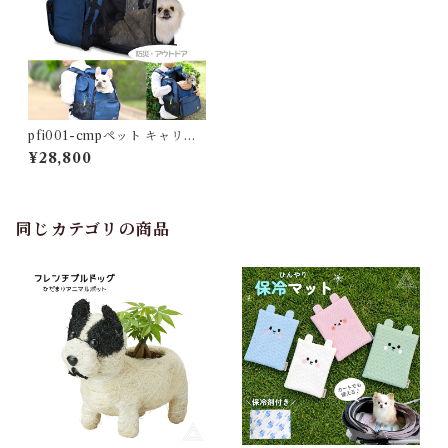
pfi001-cmpペット キャリー
バッグ コンパクトサイズ 3カ
¥28,800
ラー 防災 アウトドア 拡張 ケ
ージ 避難 消臭 抗菌 なでる小
窓付き リードフック 防災ポー
チ付き 外れるポケット 丈夫 中
敷マット 大開口メッシュ窓 背
同じカテゴリの商品
面メッシュ PFI001-CMP