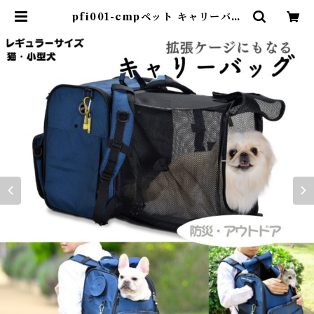
pfi001-cmpペット キャリーバッ
グ コンパクトサイズ 3カラー 防災
アウトドア 拡張 ケージ 避難 消臭
抗菌 なでる小窓付き リードフック
防災ポーチ付き 外れるポケット 丈
夫 中敷マット 大開口メッシュ窓 背
面メッシュ PFI001-CMP | Dear
KM ❤︎フレンチブルドック孔明