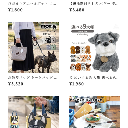
ひだまりアニマルポット フレ
【保冷剤付き】犬 バギー 接触
ンチブルドッグ フレブル 穴な
冷感 ひんやり 保冷マット ペッ
¥1,800
¥3,480
し 5392 植木鉢 おしゃれ ガー
トカート キャリーバッグ 保冷
デニング 園芸用品 フラワーポ
剤 ペット用クールクッション
ット 動物モチーフ鉢 小物入れ
ジェル シート 冷感マット クー
インテリア 犬グッズ おしゃれ
ルマット 冷感 暑さ対策 夏 コ
可愛い 犬好き 癒し プレゼント
ンパクト カートアクセサリー
ギフト 贈り物 5392
犬 猫 お出かけ おしゃれ かわ
いい プレゼント KM840G
お散歩バッグ トートバッグ 軽
犬 ぬいぐるみ 人形 選べる9犬
量 ドッグ イヌ 犬 散歩 バッグ
種 プレゼント 子供 クリスマス
¥3,520
¥1,980
北欧 コンパクト 多ポケット 収
誕生日 母の日 ホワイトデー か
納力 トート 小型犬 中型犬 大
わいい お悔み ペット供養 ビー
型犬 お散歩グッズ おしゃれ シ
グル パグ チワワ トイプードル
ンプル レディース メンズ プレ
ミニチュアシュナウザー ゴー
ゼント moz(モズ) 北欧ブラン
ルデンレトリバー ハスキー ラ
ド ミニキャンバストートバッ
ブラドール セントバーナード
グ 766001
小さい TOYDOG