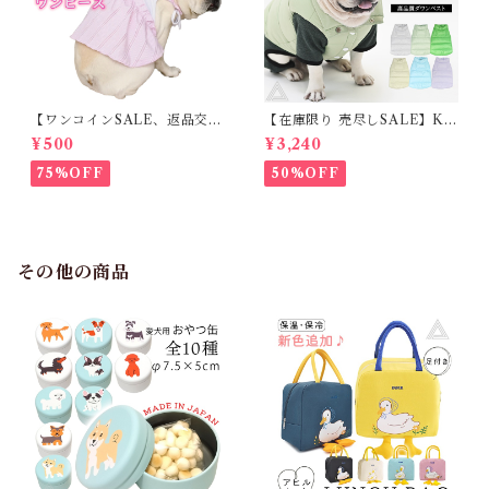
【ワンコインSALE、返品交換
【在庫限り 売尽しSALE】K
不可】KM171SK フレンチブ
M952Tダウンベスト 100%ダ
¥500
¥3,240
ルドック 犬服 女の子 ピンク
ウン・フェザー 犬 犬服 ダウン
スカート
ジャケット ベスト フレンチブ
75%OFF
50%OFF
ルドッグ 冬服 極暖 暖かい 可
愛い 寒さ対策 冬 フレブル パ
グ ダウンジャケット 犬用 ドッ
グ ウェア 防寒 アウター 雪遊
び 軽量 散歩 シニア 老犬 旅行
その他の商品