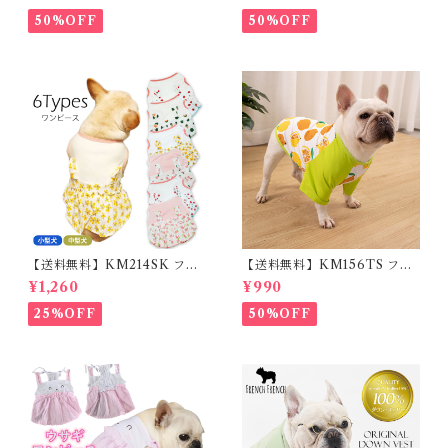
ー フレンチブルドッグ クリー
能 首輪 犬用 ペット カラー ペ
ム フレブル
ット用品 軽量 ドッグ用品 フレ
50%OFF
50%OFF
ンチブルドック 大型犬 中型犬
小型犬 35cm/50cm/70cm 発
光 【イチオシ！】KM525G
【送料無料】KM214SK フレ
【送料無料】KM156TS フレ
ブル 女の子 スカート ワンピー
ブル Tシャツ フレンチブルド
¥1,260
¥990
ス夏 フリル 犬服 ドックウェア
ック レモン柄 犬服 ドックウェ
ア
25%OFF
50%OFF