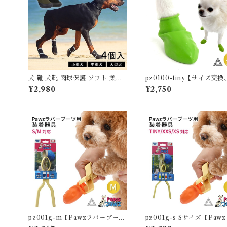
犬 靴 犬靴 肉球保護 ソフト 柔ら
pz0100-tiny【サイズ交
かい 4足 脱げない マジックテー
対象外】【12枚 TINY】P
¥2,980
¥2,750
プ ドッグシューズ シューズ 散歩
ドッグブーツ 12足入り 超
夏 冬 防水 スポーツ 介護 足 怪我
小型犬用 犬の靴 ドッグシ
シニア ケア 小型犬 中型犬 大型犬
ゴムブーツ dog ポウズ ゴ
4個入【イチオシ】KM789G
ラバーシューズ 犬 快適 風
道路 12枚セット 雨の日 汚
滑り止め レインシューズ 防
リーン PZ0100-TINY
pz001g-m【Pawzラバーブーツ
pz001g-s Sサイズ【Paw
S/M 対応】ポウズジョーズ Paw
ーブーツ TINY/XXS/XS 