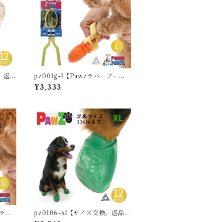
換、返品
pz001g-l【Pawzラバーブーツ
AWZ
L/XL 対応】ポウズジョーズ Pa
¥3,333
小型犬
wz ラバーブーツ用 装着器具 ラ
ューズ
バーブーツ ドッグブーツ装着 犬
ム風船
の靴 ドッグシューズ ゴムブーツ
船 熱い
dog ポウズ 簡単装着 ラバーシュ
れ防止
ーズ PZ001G-L
水 グ
zラバ
pz0106-xl【サイズ交換、返品対
対応】
象外】【12枚 XL】PAWZ ドッ