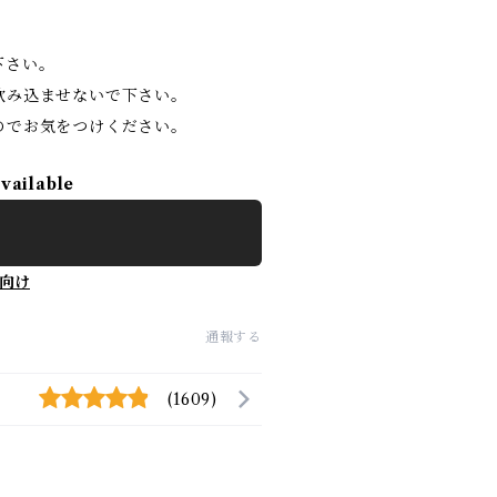
下さい。
飲み込ませないで下さい。
のでお気をつけください。
available
向け
通報する
(1609)