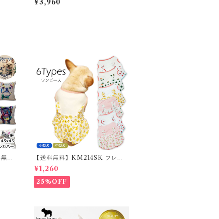
¥3,960
バーブ
グブーツ 12足入り 中型犬 大型犬
ツ ド
犬の靴 ドッグシューズ ゴムブー
ッグシ
ツ dog ポウズ ゴム風船 ラバーシ
ウズ 簡
ューズ 犬 快適 風船 ソックス 肉
01G
球保護 12枚セット 雨の日 汚れ防
止 滑り止め レインシューズ 防水
グリーン PZ0106-XL
料無
【送料無料】KM214SK フレブ
カバー
ル 女の子 スカート ワンピース夏
¥1,260
ム フ
フリル 犬服 ドックウェア
25%OFF