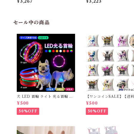
¥3,267
¥3,223
z ラバーブーツ用 装着器具 ラバ
ポウズジョーズ Pawz ラ
ーブーツ ドッグブーツ装着 犬の
ーツ用 装着器具 ラバーブー
靴 ドッグシューズ ゴムブーツ do
ッグブーツ装着 犬の靴 ド
g ポウズ 簡単装着 ラバーシュー
ューズ ゴムブーツ dog ポ
ズ PZ001G-M
単装着 ラバーシューズ PZ0
セール中の商品
-S
犬 LED 首輪 ライト 光る首輪 US
【ワンコインSALE】【送
B充電 生活防水 長さ調整可能 首
料】KM503G クッション
¥500
¥500
輪 犬用 ペット カラー ペット用品
フレンチブルドッグ クリー
軽量 ドッグ用品 フレンチブルド
レブル
50%OFF
50%OFF
ック 大型犬 中型犬 小型犬 35c
m/50cm/70cm 発光 【イチオ
シ！】KM525G