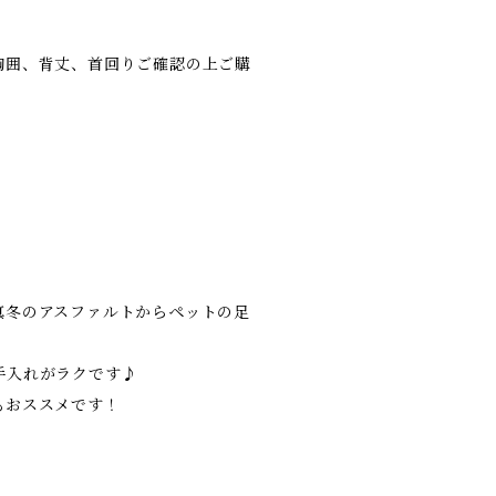
胸囲、背丈、首回りご確認の上ご購
真冬のアスファルトからペットの足
手入れがラクです♪
もおススメです！