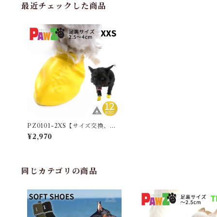
最近チェックした商品
PZ0101-2XS【サイズ交換、返
品対象外】【12枚 2XS】PAWZ
¥2,970
ドッグブーツ 12足入り 超小型犬
小型犬用 犬の靴 ドッグシューズ
ゴムブーツ dog ポウズ ゴム風船
ラバーシューズ 犬 快適 風船 ソッ
クス 肉球保護 雨の日 汚れ防止 滑
同じカテゴリの商品
り止め レインシューズ 防水 イエ
ロー PZ0101-2XS